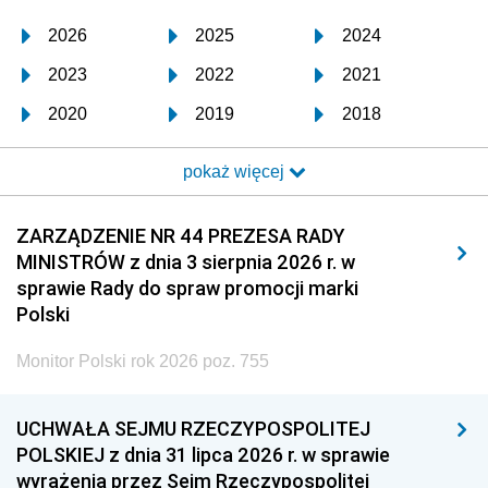
2026
2025
2024
2023
2022
2021
2020
2019
2018
2017
2016
2015
pokaż więcej
2014
2013
2012
2011
2010
2009
ZARZĄDZENIE NR 44 PREZESA RADY
MINISTRÓW z dnia 3 sierpnia 2026 r. w
2008
2007
2006
sprawie Rady do spraw promocji marki
2005
2004
2003
Polski
2002
2001
2000
Monitor Polski rok 2026 poz. 755
1999
1998
1997
UCHWAŁA SEJMU RZECZYPOSPOLITEJ
1996
1995
1994
POLSKIEJ z dnia 31 lipca 2026 r. w sprawie
1993
1992
1991
wyrażenia przez Sejm Rzeczypospolitej