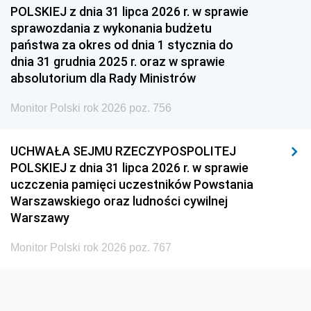
1954
1953
1952
POLSKIEJ z dnia 31 lipca 2026 r. w sprawie
1951
1950
1949
sprawozdania z wykonania budżetu
państwa za okres od dnia 1 stycznia do
1948
1947
1946
dnia 31 grudnia 2025 r. oraz w sprawie
1939
1938
1937
absolutorium dla Rady Ministrów
1936
1930
Monitor Polski rok 2026 poz. 756
UCHWAŁA SEJMU RZECZYPOSPOLITEJ
POLSKIEJ z dnia 31 lipca 2026 r. w sprawie
uczczenia pamięci uczestników Powstania
Warszawskiego oraz ludności cywilnej
Warszawy
Monitor Polski rok 2026 poz. 767