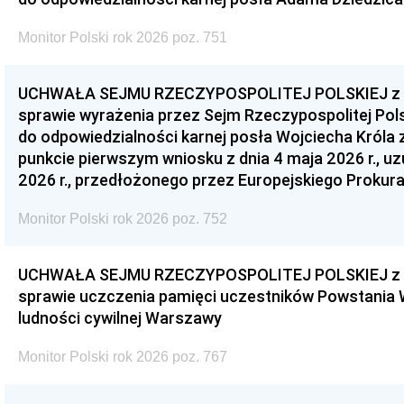
Monitor Polski rok 2026 poz. 751
UCHWAŁA SEJMU RZECZYPOSPOLITEJ POLSKIEJ z dnia
sprawie wyrażenia przez Sejm Rzeczypospolitej Pols
do odpowiedzialności karnej posła Wojciecha Króla 
punkcie pierwszym wniosku z dnia 4 maja 2026 r., u
2026 r., przedłożonego przez Europejskiego Prokur
Monitor Polski rok 2026 poz. 752
UCHWAŁA SEJMU RZECZYPOSPOLITEJ POLSKIEJ z dnia
sprawie uczczenia pamięci uczestników Powstania
ludności cywilnej Warszawy
Monitor Polski rok 2026 poz. 767