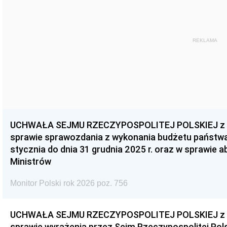
REKLAMA
UCHWAŁA SEJMU RZECZYPOSPOLITEJ POLSKIEJ z dnia
sprawie sprawozdania z wykonania budżetu państwa 
stycznia do dnia 31 grudnia 2025 r. oraz w sprawie 
Ministrów
Monitor Polski rok 2026 poz. 756
UCHWAŁA SEJMU RZECZYPOSPOLITEJ POLSKIEJ z dnia
sprawie wyrażenia przez Sejm Rzeczypospolitej Pols