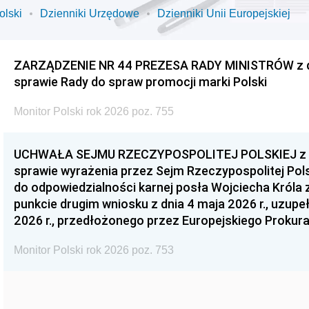
olski
Dzienniki Urzędowe
Dzienniki Unii Europejskiej
ZARZĄDZENIE NR 44 PREZESA RADY MINISTRÓW z dnia
sprawie Rady do spraw promocji marki Polski
Monitor Polski rok 2026 poz. 755
UCHWAŁA SEJMU RZECZYPOSPOLITEJ POLSKIEJ z dnia
sprawie wyrażenia przez Sejm Rzeczypospolitej Pols
do odpowiedzialności karnej posła Wojciecha Króla 
punkcie drugim wniosku z dnia 4 maja 2026 r., uzupe
2026 r., przedłożonego przez Europejskiego Prokur
Monitor Polski rok 2026 poz. 753