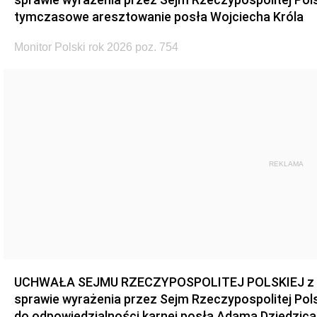
tymczasowe aresztowanie posła Wojciecha Króla
Monitor Polski rok 2026 poz. 754
REKLAMA
UCHWAŁA SEJMU RZECZYPOSPOLITEJ POLSKIEJ z dnia
sprawie wyrażenia przez Sejm Rzeczypospolitej Pols
do odpowiedzialności karnej posła Adama Dziedzica