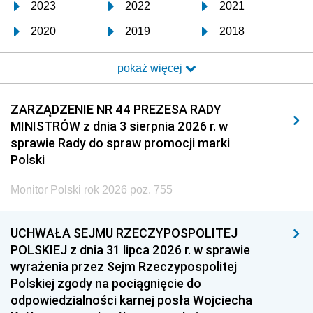
2023
2022
2021
2020
2019
2018
2017
2016
2015
pokaż więcej
2014
2013
2012
2011
2010
2009
ZARZĄDZENIE NR 44 PREZESA RADY
MINISTRÓW z dnia 3 sierpnia 2026 r. w
2008
2007
2006
sprawie Rady do spraw promocji marki
2005
2004
2003
Polski
2002
2001
2000
Monitor Polski rok 2026 poz. 755
1999
1998
1997
UCHWAŁA SEJMU RZECZYPOSPOLITEJ
1996
1995
1994
POLSKIEJ z dnia 31 lipca 2026 r. w sprawie
1993
1992
1991
wyrażenia przez Sejm Rzeczypospolitej
Polskiej zgody na pociągnięcie do
1990
1989
1988
odpowiedzialności karnej posła Wojciecha
1987
1986
1985