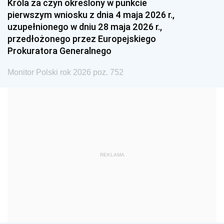
Króla za czyn określony w punkcie
pierwszym wniosku z dnia 4 maja 2026 r.,
1984
1983
1982
uzupełnionego w dniu 28 maja 2026 r.,
1981
1980
1979
przedłożonego przez Europejskiego
Prokuratora Generalnego
1978
1977
1976
1975
1974
1973
Monitor Polski rok 2026 poz. 752
1972
1971
1970
1969
1968
1967
1966
1965
1964
1963
1962
1961
REKLAMA
1960
1959
1958
1957
1956
1955
1954
1953
1952
1951
1950
1949