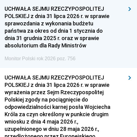
1948
1947
1946
UCHWAŁA SEJMU RZECZYPOSPOLITEJ
1939
1938
1937
POLSKIEJ z dnia 31 lipca 2026 r. w sprawie
sprawozdania z wykonania budżetu
1936
1930
państwa za okres od dnia 1 stycznia do
dnia 31 grudnia 2025 r. oraz w sprawie
absolutorium dla Rady Ministrów
Monitor Polski rok 2026 poz. 756
UCHWAŁA SEJMU RZECZYPOSPOLITEJ
POLSKIEJ z dnia 31 lipca 2026 r. w sprawie
wyrażenia przez Sejm Rzeczypospolitej
Polskiej zgody na pociągnięcie do
odpowiedzialności karnej posła Wojciecha
Króla za czyn określony w punkcie drugim
wniosku z dnia 4 maja 2026 r.,
uzupełnionego w dniu 28 maja 2026 r.,
przedłożonego przez Europejskiego