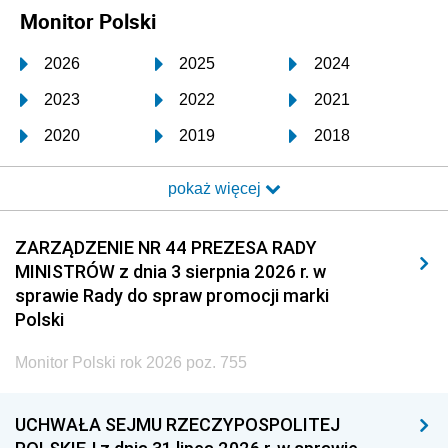
Monitor Polski
2026
2025
2024
2023
2022
2021
2020
2019
2018
2017
2016
2015
pokaż więcej
2014
2013
2012
2011
2010
2009
ZARZĄDZENIE NR 44 PREZESA RADY
MINISTRÓW z dnia 3 sierpnia 2026 r. w
2008
2007
2006
sprawie Rady do spraw promocji marki
2005
2004
2003
Polski
2002
2001
2000
Monitor Polski rok 2026 poz. 755
1999
1998
1997
UCHWAŁA SEJMU RZECZYPOSPOLITEJ
1996
1995
1994