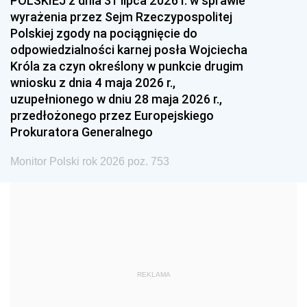
POLSKIEJ z dnia 31 lipca 2026 r. w sprawie
1993
1992
1991
wyrażenia przez Sejm Rzeczypospolitej
Polskiej zgody na pociągnięcie do
1990
1989
1988
odpowiedzialności karnej posła Wojciecha
1987
1986
1985
Króla za czyn określony w punkcie drugim
wniosku z dnia 4 maja 2026 r.,
1984
1983
1982
uzupełnionego w dniu 28 maja 2026 r.,
1981
1980
1979
przedłożonego przez Europejskiego
Prokuratora Generalnego
1978
1977
1976
1975
1974
1973
Monitor Polski rok 2026 poz. 753
1972
1971
1970
1969
1968
1967
1966
1965
1964
1963
1962
1961
REKLAMA
1960
1959
1958
1957
1956
1955