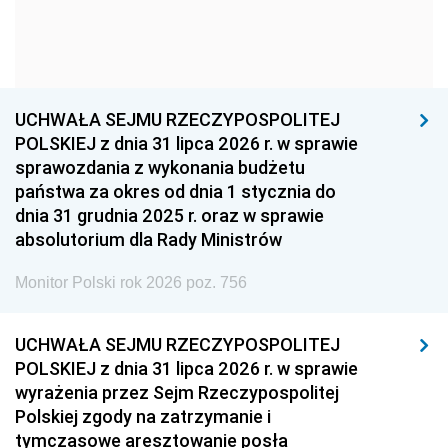
1954
1953
1952
1951
1950
1949
1948
1947
1946
UCHWAŁA SEJMU RZECZYPOSPOLITEJ
1939
1938
1937
POLSKIEJ z dnia 31 lipca 2026 r. w sprawie
sprawozdania z wykonania budżetu
1936
1930
państwa za okres od dnia 1 stycznia do
dnia 31 grudnia 2025 r. oraz w sprawie
absolutorium dla Rady Ministrów
Monitor Polski rok 2026 poz. 756
UCHWAŁA SEJMU RZECZYPOSPOLITEJ
POLSKIEJ z dnia 31 lipca 2026 r. w sprawie
wyrażenia przez Sejm Rzeczypospolitej
Polskiej zgody na zatrzymanie i
tymczasowe aresztowanie posła