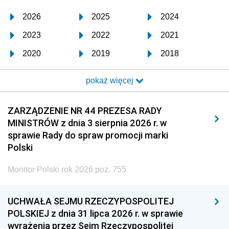
2026
2025
2024
2023
2022
2021
2020
2019
2018
2017
2016
2015
pokaż więcej
2014
2013
2012
2011
2010
2009
ZARZĄDZENIE NR 44 PREZESA RADY
MINISTRÓW z dnia 3 sierpnia 2026 r. w
2008
2007
2006
sprawie Rady do spraw promocji marki
2005
2004
2003
Polski
2002
2001
2000
Monitor Polski rok 2026 poz. 755
1999
1998
1997
UCHWAŁA SEJMU RZECZYPOSPOLITEJ
1996
1995
1994
POLSKIEJ z dnia 31 lipca 2026 r. w sprawie
1993
1992
1991
wyrażenia przez Sejm Rzeczypospolitej