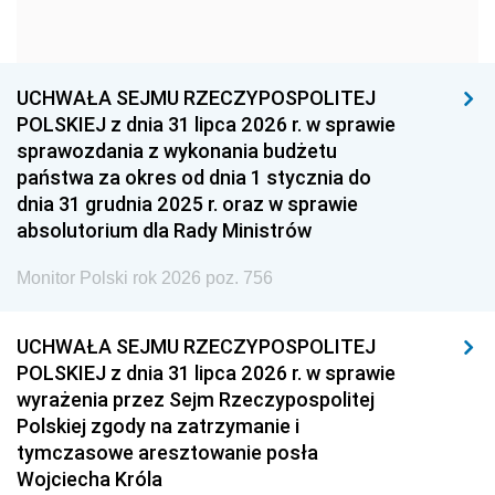
1954
1953
1952
1951
1950
1949
1948
1947
1946
UCHWAŁA SEJMU RZECZYPOSPOLITEJ
1939
1938
1937
POLSKIEJ z dnia 31 lipca 2026 r. w sprawie
sprawozdania z wykonania budżetu
1936
1930
państwa za okres od dnia 1 stycznia do
dnia 31 grudnia 2025 r. oraz w sprawie
absolutorium dla Rady Ministrów
Monitor Polski rok 2026 poz. 756
UCHWAŁA SEJMU RZECZYPOSPOLITEJ
POLSKIEJ z dnia 31 lipca 2026 r. w sprawie
wyrażenia przez Sejm Rzeczypospolitej
Polskiej zgody na zatrzymanie i
tymczasowe aresztowanie posła
Wojciecha Króla