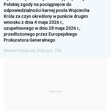
Polskiej zgody na pociągnięcie do
1990
1989
1988
odpowiedzialności karnej posła Wojciecha
1987
1986
1985
Króla za czyn określony w punkcie drugim
wniosku z dnia 4 maja 2026 r.,
1984
1983
1982
uzupełnionego w dniu 28 maja 2026 r.,
1981
1980
1979
przedłożonego przez Europejskiego
Prokuratora Generalnego
1978
1977
1976
1975
1974
1973
Monitor Polski rok 2026 poz. 753
1972
1971
1970
1969
1968
1967
1966
1965
1964
1963
1962
1961
REKLAMA
1960
1959
1958
1957
1956
1955