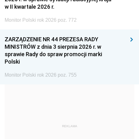
2005
2004
2003
w II kwartale 2026 r.
2002
2001
2000
Monitor Polski rok 2026 poz. 772
1999
1998
1997
ZARZĄDZENIE NR 44 PREZESA RADY
1996
1995
1994
MINISTRÓW z dnia 3 sierpnia 2026 r. w
1993
1992
1991
sprawie Rady do spraw promocji marki
Polski
1990
1989
1988
1987
1986
1985
Monitor Polski rok 2026 poz. 755
1984
1983
1982
1981
1980
1979
1978
1977
1976
1975
1974
1973
REKLAMA
1972
1971
1970