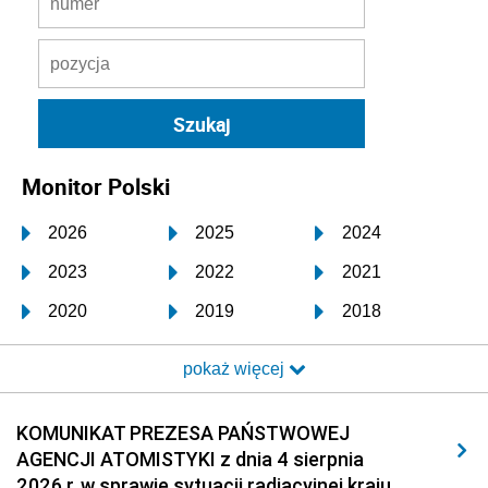
Monitor Polski
2026
2025
2024
2023
2022
2021
2020
2019
2018
2017
2016
2015
pokaż więcej
2014
2013
2012
2011
2010
2009
KOMUNIKAT PREZESA PAŃSTWOWEJ
AGENCJI ATOMISTYKI z dnia 4 sierpnia
2008
2007
2006
2026 r. w sprawie sytuacji radiacyjnej kraju