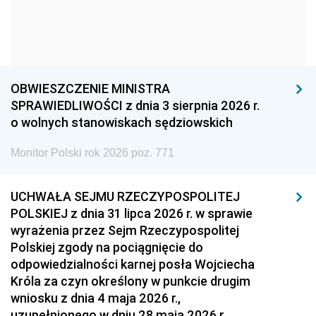
1969
1968
1967
1966
1965
1964
1963
1962
1961
1960
1959
1958
OBWIESZCZENIE MINISTRA
1957
1956
1955
SPRAWIEDLIWOŚCI z dnia 3 sierpnia 2026 r.
o wolnych stanowiskach sędziowskich
1954
1953
1952
Monitor Polski rok 2026 poz. 771
1951
1950
1949
1948
1947
1946
UCHWAŁA SEJMU RZECZYPOSPOLITEJ
1939
1938
1937
POLSKIEJ z dnia 31 lipca 2026 r. w sprawie
wyrażenia przez Sejm Rzeczypospolitej
1936
1930
Polskiej zgody na pociągnięcie do
odpowiedzialności karnej posła Wojciecha
Króla za czyn określony w punkcie drugim
wniosku z dnia 4 maja 2026 r.,
uzupełnionego w dniu 28 maja 2026 r.,