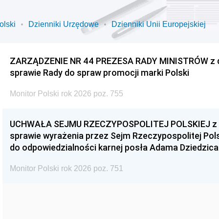
olski
Dzienniki Urzędowe
Dzienniki Unii Europejskiej
ZARZĄDZENIE NR 44 PREZESA RADY MINISTRÓW z dnia
sprawie Rady do spraw promocji marki Polski
Monitor Polski rok 2026 poz. 755
UCHWAŁA SEJMU RZECZYPOSPOLITEJ POLSKIEJ z dnia
sprawie wyrażenia przez Sejm Rzeczypospolitej Pols
do odpowiedzialności karnej posła Adama Dziedzica
Monitor Polski rok 2026 poz. 751