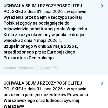
UCHWAŁA SEJMU RZECZYPOSPOLITEJ
1954
1953
1952
POLSKIEJ z dnia 31 lipca 2026 r. w sprawie
1951
1950
1949
wyrażenia przez Sejm Rzeczypospolitej
Polskiej zgody na pociągnięcie do
1948
1947
1946
odpowiedzialności karnej posła Wojciecha
1939
1938
1937
Króla za czyn określony w punkcie drugim
wniosku z dnia 4 maja 2026 r.,
1936
1930
uzupełnionego w dniu 28 maja 2026 r.,
przedłożonego przez Europejskiego
Prokuratora Generalnego
Monitor Polski rok 2026 poz. 753
UCHWAŁA SEJMU RZECZYPOSPOLITEJ
POLSKIEJ z dnia 31 lipca 2026 r. w sprawie
uczczenia pamięci uczestników Powstania
Warszawskiego oraz ludności cywilnej
Warszawy