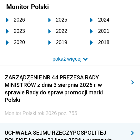
Monitor Polski
2026
2025
2024
2023
2022
2021
2020
2019
2018
2017
2016
2015
pokaż więcej
2014
2013
2012
2011
2010
2009
ZARZĄDZENIE NR 44 PREZESA RADY
MINISTRÓW z dnia 3 sierpnia 2026 r. w
2008
2007
2006
sprawie Rady do spraw promocji marki
2005
2004
2003
Polski
2002
2001
2000
Monitor Polski rok 2026 poz. 755
1999
1998
1997
UCHWAŁA SEJMU RZECZYPOSPOLITEJ
1996
1995
1994