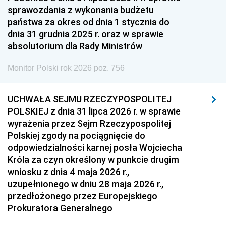
sprawozdania z wykonania budżetu
1936
1930
państwa za okres od dnia 1 stycznia do
dnia 31 grudnia 2025 r. oraz w sprawie
absolutorium dla Rady Ministrów
Monitor Polski rok 2026 poz. 756
UCHWAŁA SEJMU RZECZYPOSPOLITEJ
POLSKIEJ z dnia 31 lipca 2026 r. w sprawie
wyrażenia przez Sejm Rzeczypospolitej
Polskiej zgody na pociągnięcie do
odpowiedzialności karnej posła Wojciecha
Króla za czyn określony w punkcie drugim
wniosku z dnia 4 maja 2026 r.,
uzupełnionego w dniu 28 maja 2026 r.,
przedłożonego przez Europejskiego
Prokuratora Generalnego