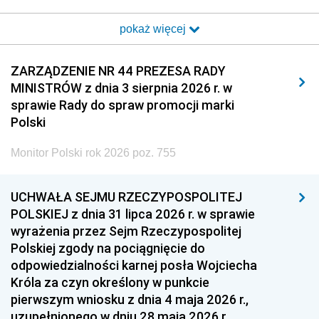
2017
2016
2015
pokaż więcej
2014
2013
2012
2011
2010
2009
ZARZĄDZENIE NR 44 PREZESA RADY
MINISTRÓW z dnia 3 sierpnia 2026 r. w
2008
2007
2006
sprawie Rady do spraw promocji marki
2005
2004
2003
Polski
2002
2001
2000
Monitor Polski rok 2026 poz. 755
1999
1998
1997
UCHWAŁA SEJMU RZECZYPOSPOLITEJ
1996
1995
1994
POLSKIEJ z dnia 31 lipca 2026 r. w sprawie
1993
1992
1991
wyrażenia przez Sejm Rzeczypospolitej
Polskiej zgody na pociągnięcie do
1990
1989
1988
odpowiedzialności karnej posła Wojciecha
1987
1986
1985
Króla za czyn określony w punkcie
pierwszym wniosku z dnia 4 maja 2026 r.,
1984
1983
1982
uzupełnionego w dniu 28 maja 2026 r.,