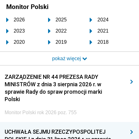
Monitor Polski
2026
2025
2024
2023
2022
2021
2020
2019
2018
2017
2016
2015
pokaż więcej
2014
2013
2012
2011
2010
2009
ZARZĄDZENIE NR 44 PREZESA RADY
MINISTRÓW z dnia 3 sierpnia 2026 r. w
2008
2007
2006
sprawie Rady do spraw promocji marki
2005
2004
2003
Polski
2002
2001
2000
Monitor Polski rok 2026 poz. 755
1999
1998
1997
UCHWAŁA SEJMU RZECZYPOSPOLITEJ
1996
1995
1994