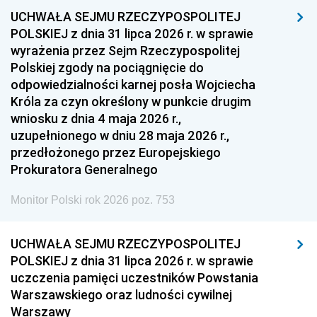
UCHWAŁA SEJMU RZECZYPOSPOLITEJ
1954
1953
1952
POLSKIEJ z dnia 31 lipca 2026 r. w sprawie
1951
1950
1949
wyrażenia przez Sejm Rzeczypospolitej
Polskiej zgody na pociągnięcie do
1948
1947
1946
odpowiedzialności karnej posła Wojciecha
1939
1938
1937
Króla za czyn określony w punkcie drugim
wniosku z dnia 4 maja 2026 r.,
1936
1930
uzupełnionego w dniu 28 maja 2026 r.,
przedłożonego przez Europejskiego
Prokuratora Generalnego
Monitor Polski rok 2026 poz. 753
UCHWAŁA SEJMU RZECZYPOSPOLITEJ
POLSKIEJ z dnia 31 lipca 2026 r. w sprawie
uczczenia pamięci uczestników Powstania
Warszawskiego oraz ludności cywilnej
Warszawy