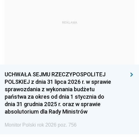
1966
1965
1964
1963
1962
1961
REKLAMA
1960
1959
1958
1957
1956
1955
1954
1953
1952
1951
1950
1949
1948
1947
1946
UCHWAŁA SEJMU RZECZYPOSPOLITEJ
1939
1938
1937
POLSKIEJ z dnia 31 lipca 2026 r. w sprawie
sprawozdania z wykonania budżetu
1936
1930
państwa za okres od dnia 1 stycznia do
dnia 31 grudnia 2025 r. oraz w sprawie
absolutorium dla Rady Ministrów
Monitor Polski rok 2026 poz. 756