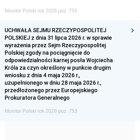
2002
2001
2000
Monitor Polski rok 2026 poz. 755
1999
1998
1997
UCHWAŁA SEJMU RZECZYPOSPOLITEJ
1996
1995
1994
POLSKIEJ z dnia 31 lipca 2026 r. w sprawie
1993
1992
1991
wyrażenia przez Sejm Rzeczypospolitej
Polskiej zgody na pociągnięcie do
1990
1989
1988
odpowiedzialności karnej posła Wojciecha
1987
1986
1985
Króla za czyn określony w punkcie drugim
wniosku z dnia 4 maja 2026 r.,
1984
1983
1982
uzupełnionego w dniu 28 maja 2026 r.,
1981
1980
1979
przedłożonego przez Europejskiego
Prokuratora Generalnego
1978
1977
1976
1975
1974
1973
Monitor Polski rok 2026 poz. 753
1972
1971
1970
1969
1968
1967