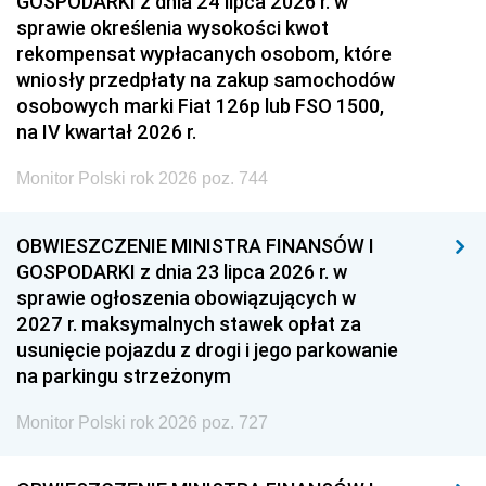
GOSPODARKI z dnia 24 lipca 2026 r. w
sprawie określenia wysokości kwot
rekompensat wypłacanych osobom, które
wniosły przedpłaty na zakup samochodów
osobowych marki Fiat 126p lub FSO 1500,
na IV kwartał 2026 r.
Monitor Polski rok 2026 poz. 744
OBWIESZCZENIE MINISTRA FINANSÓW I
GOSPODARKI z dnia 23 lipca 2026 r. w
sprawie ogłoszenia obowiązujących w
2027 r. maksymalnych stawek opłat za
usunięcie pojazdu z drogi i jego parkowanie
na parkingu strzeżonym
Monitor Polski rok 2026 poz. 727