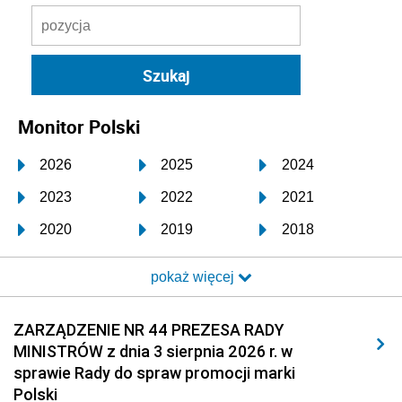
Monitor Polski
2026
2025
2024
2023
2022
2021
2020
2019
2018
2017
2016
2015
pokaż więcej
2014
2013
2012
2011
2010
2009
ZARZĄDZENIE NR 44 PREZESA RADY
MINISTRÓW z dnia 3 sierpnia 2026 r. w
2008
2007
2006
sprawie Rady do spraw promocji marki
2005
2004
2003
Polski