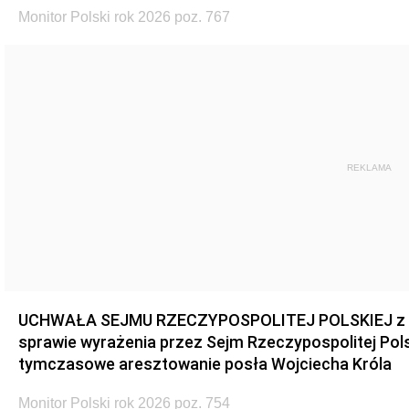
Monitor Polski rok 2026 poz. 767
REKLAMA
UCHWAŁA SEJMU RZECZYPOSPOLITEJ POLSKIEJ z dnia
sprawie wyrażenia przez Sejm Rzeczypospolitej Pols
tymczasowe aresztowanie posła Wojciecha Króla
Monitor Polski rok 2026 poz. 754