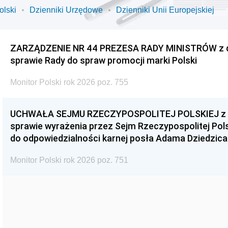
olski
Dzienniki Urzędowe
Dzienniki Unii Europejskiej
ZARZĄDZENIE NR 44 PREZESA RADY MINISTRÓW z dnia
sprawie Rady do spraw promocji marki Polski
Monitor Polski rok 2026 poz. 755
UCHWAŁA SEJMU RZECZYPOSPOLITEJ POLSKIEJ z dnia
sprawie wyrażenia przez Sejm Rzeczypospolitej Pols
do odpowiedzialności karnej posła Adama Dziedzica
Monitor Polski rok 2026 poz. 751