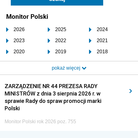
Monitor Polski
2026
2025
2024
2023
2022
2021
2020
2019
2018
2017
2016
2015
pokaż więcej
2014
2013
2012
2011
2010
2009
ZARZĄDZENIE NR 44 PREZESA RADY
MINISTRÓW z dnia 3 sierpnia 2026 r. w
2008
2007
2006
sprawie Rady do spraw promocji marki
2005
2004
2003
Polski
2002
2001
2000
Monitor Polski rok 2026 poz. 755
1999
1998
1997