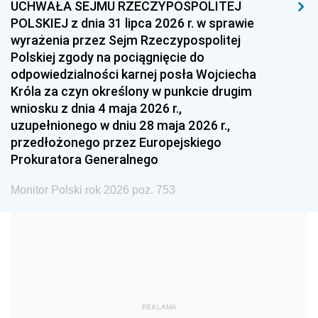
UCHWAŁA SEJMU RZECZYPOSPOLITEJ
1996
1995
1994
POLSKIEJ z dnia 31 lipca 2026 r. w sprawie
1993
1992
1991
wyrażenia przez Sejm Rzeczypospolitej
Polskiej zgody na pociągnięcie do
1990
1989
1988
odpowiedzialności karnej posła Wojciecha
1987
1986
1985
Króla za czyn określony w punkcie drugim
wniosku z dnia 4 maja 2026 r.,
1984
1983
1982
uzupełnionego w dniu 28 maja 2026 r.,
1981
1980
1979
przedłożonego przez Europejskiego
Prokuratora Generalnego
1978
1977
1976
1975
1974
1973
Monitor Polski rok 2026 poz. 753
1972
1971
1970
1969
1968
1967
1966
1965
1964
1963
1962
1961
REKLAMA
1960
1959
1958