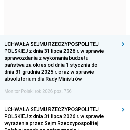
1957
1956
1955
1954
1953
1952
1951
1950
1949
1948
1947
1946
UCHWAŁA SEJMU RZECZYPOSPOLITEJ
1939
1938
1937
POLSKIEJ z dnia 31 lipca 2026 r. w sprawie
sprawozdania z wykonania budżetu
1936
1930
państwa za okres od dnia 1 stycznia do
dnia 31 grudnia 2025 r. oraz w sprawie
absolutorium dla Rady Ministrów
Monitor Polski rok 2026 poz. 756
UCHWAŁA SEJMU RZECZYPOSPOLITEJ
POLSKIEJ z dnia 31 lipca 2026 r. w sprawie
wyrażenia przez Sejm Rzeczypospolitej