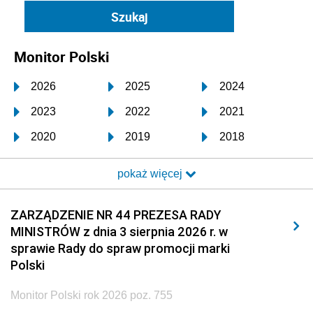
Monitor Polski
2026
2025
2024
2023
2022
2021
2020
2019
2018
2017
2016
2015
pokaż więcej
2014
2013
2012
2011
2010
2009
ZARZĄDZENIE NR 44 PREZESA RADY
MINISTRÓW z dnia 3 sierpnia 2026 r. w
2008
2007
2006
sprawie Rady do spraw promocji marki
2005
2004
2003
Polski
2002
2001
2000
Monitor Polski rok 2026 poz. 755
1999
1998
1997