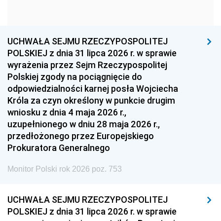
1960
1959
1958
1957
1956
1955
UCHWAŁA SEJMU RZECZYPOSPOLITEJ
1954
1953
1952
POLSKIEJ z dnia 31 lipca 2026 r. w sprawie
1951
1950
1949
wyrażenia przez Sejm Rzeczypospolitej
Polskiej zgody na pociągnięcie do
1948
1947
1946
odpowiedzialności karnej posła Wojciecha
1939
1938
1937
Króla za czyn określony w punkcie drugim
wniosku z dnia 4 maja 2026 r.,
1936
1930
uzupełnionego w dniu 28 maja 2026 r.,
przedłożonego przez Europejskiego
Prokuratora Generalnego
Monitor Polski rok 2026 poz. 753
UCHWAŁA SEJMU RZECZYPOSPOLITEJ
POLSKIEJ z dnia 31 lipca 2026 r. w sprawie