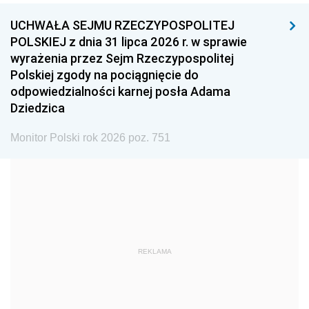
UCHWAŁA SEJMU RZECZYPOSPOLITEJ
1996
1995
1994
POLSKIEJ z dnia 31 lipca 2026 r. w sprawie
1993
1992
1991
wyrażenia przez Sejm Rzeczypospolitej
Polskiej zgody na pociągnięcie do
1990
1989
1988
odpowiedzialności karnej posła Adama
1987
1986
1985
Dziedzica
1984
1983
1982
Monitor Polski rok 2026 poz. 751
1981
1980
1979
1978
1977
1976
1975
1974
1973
1972
1971
1970
1969
1968
1967
REKLAMA
1966
1965
1964
1963
1962
1961