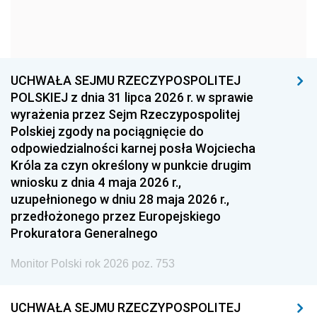
1963
1962
1961
1960
1959
1958
1957
1956
1955
UCHWAŁA SEJMU RZECZYPOSPOLITEJ
1954
1953
1952
POLSKIEJ z dnia 31 lipca 2026 r. w sprawie
1951
1950
1949
wyrażenia przez Sejm Rzeczypospolitej
Polskiej zgody na pociągnięcie do
1948
1947
1946
odpowiedzialności karnej posła Wojciecha
1939
1938
1937
Króla za czyn określony w punkcie drugim
wniosku z dnia 4 maja 2026 r.,
1936
1930
uzupełnionego w dniu 28 maja 2026 r.,
przedłożonego przez Europejskiego
Prokuratora Generalnego
Monitor Polski rok 2026 poz. 753
UCHWAŁA SEJMU RZECZYPOSPOLITEJ