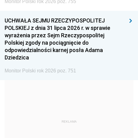
Monitor Polski rok 2026 poz. 755
1999
1998
1997
UCHWAŁA SEJMU RZECZYPOSPOLITEJ
1996
1995
1994
POLSKIEJ z dnia 31 lipca 2026 r. w sprawie
1993
1992
1991
wyrażenia przez Sejm Rzeczypospolitej
Polskiej zgody na pociągnięcie do
1990
1989
1988
odpowiedzialności karnej posła Adama
1987
1986
1985
Dziedzica
1984
1983
1982
Monitor Polski rok 2026 poz. 751
1981
1980
1979
1978
1977
1976
1975
1974
1973
1972
1971
1970
1969
1968
1967
REKLAMA
1966
1965
1964