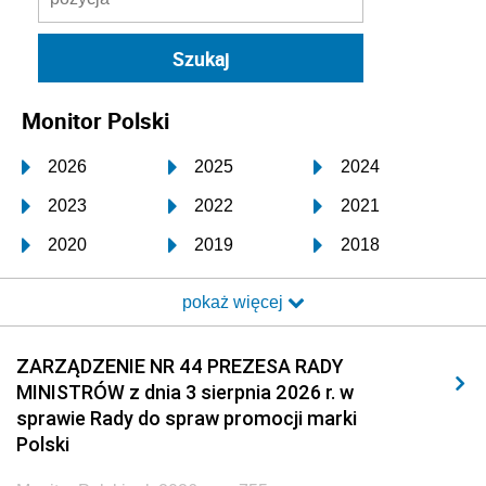
Monitor Polski
2026
2025
2024
2023
2022
2021
2020
2019
2018
2017
2016
2015
pokaż więcej
2014
2013
2012
2011
2010
2009
ZARZĄDZENIE NR 44 PREZESA RADY
MINISTRÓW z dnia 3 sierpnia 2026 r. w
2008
2007
2006
sprawie Rady do spraw promocji marki
2005
2004
2003
Polski
2002
2001
2000