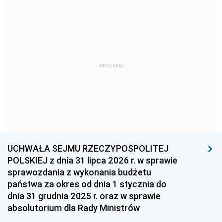
1969
1968
1967
1966
1965
1964
1963
1962
1961
REKLAMA
1960
1959
1958
1957
1956
1955
1954
1953
1952
1951
1950
1949
1948
1947
1946
UCHWAŁA SEJMU RZECZYPOSPOLITEJ
1939
1938
1937
POLSKIEJ z dnia 31 lipca 2026 r. w sprawie
sprawozdania z wykonania budżetu
1936
1930
państwa za okres od dnia 1 stycznia do
dnia 31 grudnia 2025 r. oraz w sprawie
absolutorium dla Rady Ministrów