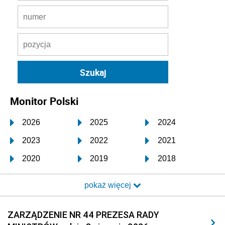
Monitor Polski
2026
2025
2024
2023
2022
2021
2020
2019
2018
2017
2016
2015
pokaż więcej
2014
2013
2012
2011
2010
2009
ZARZĄDZENIE NR 44 PREZESA RADY