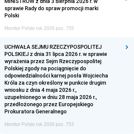
MINISTRÓW z dnia 3 sierpnia 2026 r. w
2008
2007
2006
sprawie Rady do spraw promocji marki
2005
2004
2003
Polski
2002
2001
2000
Monitor Polski rok 2026 poz. 755
1999
1998
1997
UCHWAŁA SEJMU RZECZYPOSPOLITEJ
1996
1995
1994
POLSKIEJ z dnia 31 lipca 2026 r. w sprawie
1993
1992
1991
wyrażenia przez Sejm Rzeczypospolitej
Polskiej zgody na pociągnięcie do
1990
1989
1988
odpowiedzialności karnej posła Wojciecha
1987
1986
1985
Króla za czyn określony w punkcie drugim
wniosku z dnia 4 maja 2026 r.,
1984
1983
1982
uzupełnionego w dniu 28 maja 2026 r.,
1981
1980
1979
przedłożonego przez Europejskiego
Prokuratora Generalnego
1978
1977
1976
1975
1974
1973
Monitor Polski rok 2026 poz. 753
1972
1971
1970