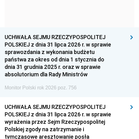
1954
1953
1952
1951
1950
1949
1948
1947
1946
UCHWAŁA SEJMU RZECZYPOSPOLITEJ
1939
1938
1937
POLSKIEJ z dnia 31 lipca 2026 r. w sprawie
sprawozdania z wykonania budżetu
1936
1930
państwa za okres od dnia 1 stycznia do
dnia 31 grudnia 2025 r. oraz w sprawie
absolutorium dla Rady Ministrów
Monitor Polski rok 2026 poz. 756
UCHWAŁA SEJMU RZECZYPOSPOLITEJ
POLSKIEJ z dnia 31 lipca 2026 r. w sprawie
wyrażenia przez Sejm Rzeczypospolitej
Polskiej zgody na zatrzymanie i
tymczasowe aresztowanie posła