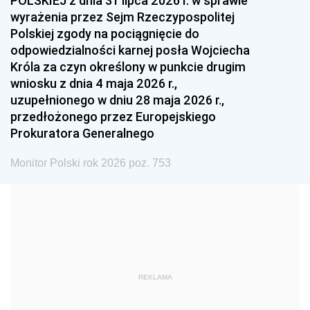
POLSKIEJ z dnia 31 lipca 2026 r. w sprawie
1993
1992
1991
wyrażenia przez Sejm Rzeczypospolitej
Polskiej zgody na pociągnięcie do
1990
1989
1988
odpowiedzialności karnej posła Wojciecha
1987
1986
1985
Króla za czyn określony w punkcie drugim
wniosku z dnia 4 maja 2026 r.,
1984
1983
1982
uzupełnionego w dniu 28 maja 2026 r.,
1981
1980
1979
przedłożonego przez Europejskiego
Prokuratora Generalnego
1978
1977
1976
1975
1974
1973
Monitor Polski rok 2026 poz. 753
1972
1971
1970
1969
1968
1967
1966
1965
1964
1963
1962
1961
REKLAMA
1960
1959
1958
1957
1956
1955