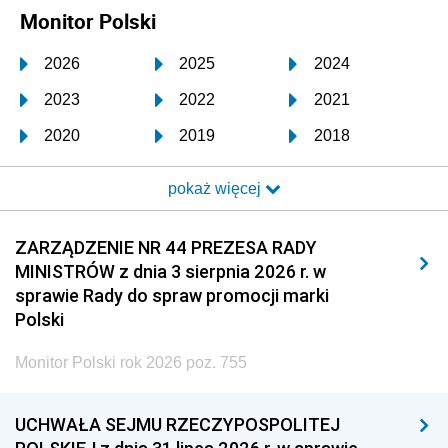
Monitor Polski
2026
2025
2024
2023
2022
2021
2020
2019
2018
2017
2016
2015
pokaż więcej
2014
2013
2012
2011
2010
2009
ZARZĄDZENIE NR 44 PREZESA RADY
MINISTRÓW z dnia 3 sierpnia 2026 r. w
2008
2007
2006
sprawie Rady do spraw promocji marki
2005
2004
2003
Polski
2002
2001
2000
Monitor Polski rok 2026 poz. 755
1999
1998
1997
UCHWAŁA SEJMU RZECZYPOSPOLITEJ
1996
1995
1994