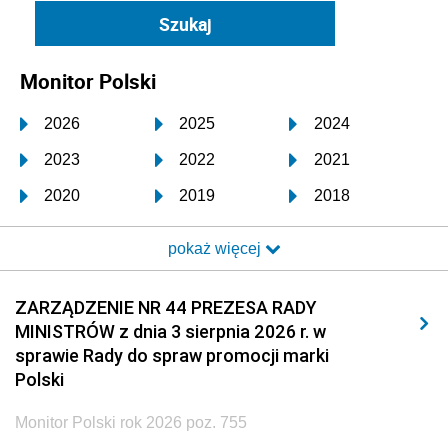
Monitor Polski
2026
2025
2024
2023
2022
2021
2020
2019
2018
2017
2016
2015
pokaż więcej
2014
2013
2012
2011
2010
2009
ZARZĄDZENIE NR 44 PREZESA RADY
MINISTRÓW z dnia 3 sierpnia 2026 r. w
2008
2007
2006
sprawie Rady do spraw promocji marki
2005
2004
2003
Polski
2002
2001
2000
Monitor Polski rok 2026 poz. 755
1999
1998
1997