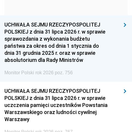
1960
1959
1958
1957
1956
1955
UCHWAŁA SEJMU RZECZYPOSPOLITEJ
1954
1953
1952
POLSKIEJ z dnia 31 lipca 2026 r. w sprawie
1951
1950
1949
sprawozdania z wykonania budżetu
państwa za okres od dnia 1 stycznia do
1948
1947
1946
dnia 31 grudnia 2025 r. oraz w sprawie
1939
1938
1937
absolutorium dla Rady Ministrów
1936
1930
Monitor Polski rok 2026 poz. 756
UCHWAŁA SEJMU RZECZYPOSPOLITEJ
POLSKIEJ z dnia 31 lipca 2026 r. w sprawie
uczczenia pamięci uczestników Powstania
Warszawskiego oraz ludności cywilnej
Warszawy
Monitor Polski rok 2026 poz. 767