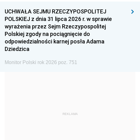
UCHWAŁA SEJMU RZECZYPOSPOLITEJ
1996
1995
1994
POLSKIEJ z dnia 31 lipca 2026 r. w sprawie
1993
1992
1991
wyrażenia przez Sejm Rzeczypospolitej
Polskiej zgody na pociągnięcie do
1990
1989
1988
odpowiedzialności karnej posła Adama
1987
1986
1985
Dziedzica
1984
1983
1982
Monitor Polski rok 2026 poz. 751
1981
1980
1979
1978
1977
1976
1975
1974
1973
1972
1971
1970
1969
1968
1967
REKLAMA
1966
1965
1964
1963
1962
1961