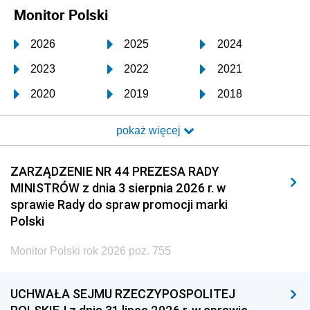
Monitor Polski
2026
2025
2024
2023
2022
2021
2020
2019
2018
2017
2016
2015
pokaż więcej
2014
2013
2012
2011
2010
2009
ZARZĄDZENIE NR 44 PREZESA RADY
MINISTRÓW z dnia 3 sierpnia 2026 r. w
2008
2007
2006
sprawie Rady do spraw promocji marki
2005
2004
2003
Polski
2002
2001
2000
Monitor Polski rok 2026 poz. 755
1999
1998
1997
UCHWAŁA SEJMU RZECZYPOSPOLITEJ
1996
1995
1994