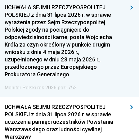
UCHWAŁA SEJMU RZECZYPOSPOLITEJ
1954
1953
1952
POLSKIEJ z dnia 31 lipca 2026 r. w sprawie
1951
1950
1949
wyrażenia przez Sejm Rzeczypospolitej
Polskiej zgody na pociągnięcie do
1948
1947
1946
odpowiedzialności karnej posła Wojciecha
1939
1938
1937
Króla za czyn określony w punkcie drugim
wniosku z dnia 4 maja 2026 r.,
1936
1930
uzupełnionego w dniu 28 maja 2026 r.,
przedłożonego przez Europejskiego
Prokuratora Generalnego
Monitor Polski rok 2026 poz. 753
UCHWAŁA SEJMU RZECZYPOSPOLITEJ
POLSKIEJ z dnia 31 lipca 2026 r. w sprawie
uczczenia pamięci uczestników Powstania
Warszawskiego oraz ludności cywilnej
Warszawy