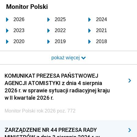
Monitor Polski
2026
2025
2024
2023
2022
2021
2020
2019
2018
2017
2016
2015
pokaż więcej
2014
2013
2012
2011
2010
2009
KOMUNIKAT PREZESA PAŃSTWOWEJ
AGENCJI ATOMISTYKI z dnia 4 sierpnia
2008
2007
2006
2026 r. w sprawie sytuacji radiacyjnej kraju
2005
2004
2003
w II kwartale 2026 r.
2002
2001
2000
Monitor Polski rok 2026 poz. 772
1999
1998
1997
ZARZĄDZENIE NR 44 PREZESA RADY
1996
1995
1994