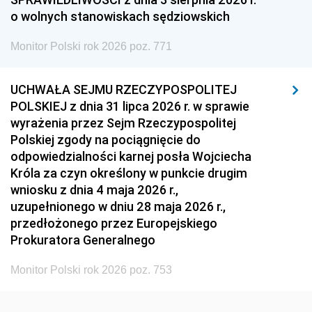
o wolnych stanowiskach sędziowskich
1954
1953
1952
Monitor Polski rok 2026 poz. 771
1951
1950
1949
1948
1947
1946
UCHWAŁA SEJMU RZECZYPOSPOLITEJ
1939
1938
1937
POLSKIEJ z dnia 31 lipca 2026 r. w sprawie
wyrażenia przez Sejm Rzeczypospolitej
1936
1930
Polskiej zgody na pociągnięcie do
odpowiedzialności karnej posła Wojciecha
Króla za czyn określony w punkcie drugim
wniosku z dnia 4 maja 2026 r.,
uzupełnionego w dniu 28 maja 2026 r.,
przedłożonego przez Europejskiego
Prokuratora Generalnego
Monitor Polski rok 2026 poz. 753