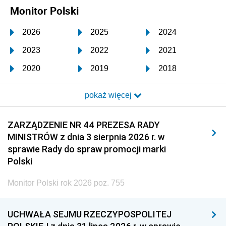
Monitor Polski
2026
2025
2024
2023
2022
2021
2020
2019
2018
2017
2016
2015
pokaż więcej
2014
2013
2012
2011
2010
2009
ZARZĄDZENIE NR 44 PREZESA RADY
MINISTRÓW z dnia 3 sierpnia 2026 r. w
2008
2007
2006
sprawie Rady do spraw promocji marki
2005
2004
2003
Polski
2002
2001
2000
Monitor Polski rok 2026 poz. 755
1999
1998
1997
UCHWAŁA SEJMU RZECZYPOSPOLITEJ
1996
1995
1994