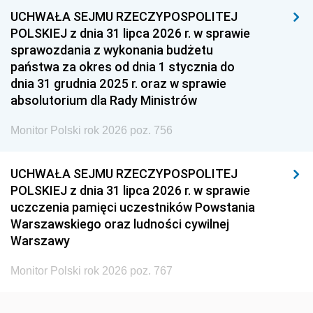
UCHWAŁA SEJMU RZECZYPOSPOLITEJ
1954
1953
1952
POLSKIEJ z dnia 31 lipca 2026 r. w sprawie
1951
1950
1949
sprawozdania z wykonania budżetu
państwa za okres od dnia 1 stycznia do
1948
1947
1946
dnia 31 grudnia 2025 r. oraz w sprawie
1939
1938
1937
absolutorium dla Rady Ministrów
1936
1930
Monitor Polski rok 2026 poz. 756
UCHWAŁA SEJMU RZECZYPOSPOLITEJ
POLSKIEJ z dnia 31 lipca 2026 r. w sprawie
uczczenia pamięci uczestników Powstania
Warszawskiego oraz ludności cywilnej
Warszawy
Monitor Polski rok 2026 poz. 767