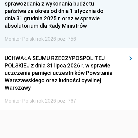
1951
1950
1949
sprawozdania z wykonania budżetu
państwa za okres od dnia 1 stycznia do
1948
1947
1946
dnia 31 grudnia 2025 r. oraz w sprawie
1939
1938
1937
absolutorium dla Rady Ministrów
1936
1930
Monitor Polski rok 2026 poz. 756
UCHWAŁA SEJMU RZECZYPOSPOLITEJ
POLSKIEJ z dnia 31 lipca 2026 r. w sprawie
uczczenia pamięci uczestników Powstania
Warszawskiego oraz ludności cywilnej
Warszawy
Monitor Polski rok 2026 poz. 767