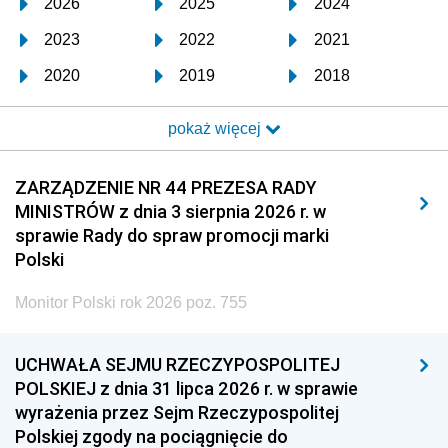
2026
2025
2024
2023
2022
2021
2020
2019
2018
2017
2016
2015
pokaż więcej
2014
2013
2012
2011
2010
2009
ZARZĄDZENIE NR 44 PREZESA RADY
MINISTRÓW z dnia 3 sierpnia 2026 r. w
2008
2007
2006
sprawie Rady do spraw promocji marki
2005
2004
2003
Polski
2002
2001
2000
Monitor Polski rok 2026 poz. 755
1999
1998
1997
UCHWAŁA SEJMU RZECZYPOSPOLITEJ
1996
1995
1994
POLSKIEJ z dnia 31 lipca 2026 r. w sprawie
1993
1992
1991
wyrażenia przez Sejm Rzeczypospolitej
Polskiej zgody na pociągnięcie do
1990
1989
1988