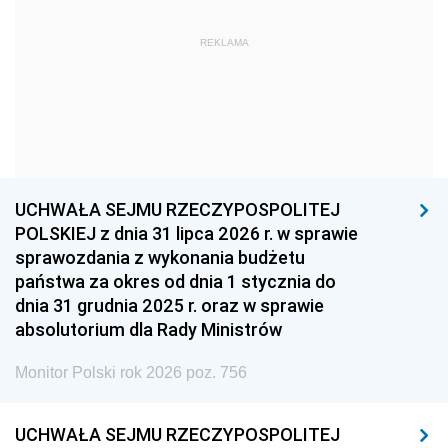
1963
1962
1961
REKLAMA
1960
1959
1958
1957
1956
1955
1954
1953
1952
1951
1950
1949
1948
1947
1946
UCHWAŁA SEJMU RZECZYPOSPOLITEJ
1939
1938
1937
POLSKIEJ z dnia 31 lipca 2026 r. w sprawie
sprawozdania z wykonania budżetu
1936
1930
państwa za okres od dnia 1 stycznia do
dnia 31 grudnia 2025 r. oraz w sprawie
absolutorium dla Rady Ministrów
Monitor Polski rok 2026 poz. 756
UCHWAŁA SEJMU RZECZYPOSPOLITEJ