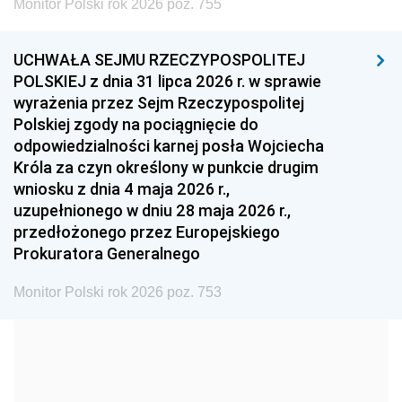
Monitor Polski rok 2026 poz. 755
1999
1998
1997
UCHWAŁA SEJMU RZECZYPOSPOLITEJ
1996
1995
1994
POLSKIEJ z dnia 31 lipca 2026 r. w sprawie
1993
1992
1991
wyrażenia przez Sejm Rzeczypospolitej
Polskiej zgody na pociągnięcie do
1990
1989
1988
odpowiedzialności karnej posła Wojciecha
1987
1986
1985
Króla za czyn określony w punkcie drugim
wniosku z dnia 4 maja 2026 r.,
1984
1983
1982
uzupełnionego w dniu 28 maja 2026 r.,
1981
1980
1979
przedłożonego przez Europejskiego
Prokuratora Generalnego
1978
1977
1976
1975
1974
1973
Monitor Polski rok 2026 poz. 753
1972
1971
1970
1969
1968
1967
1966
1965
1964