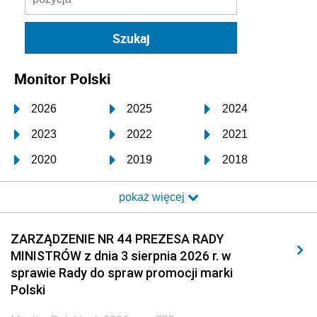
Monitor Polski
2026
2025
2024
2023
2022
2021
2020
2019
2018
2017
2016
2015
pokaż więcej
2014
2013
2012
2011
2010
2009
ZARZĄDZENIE NR 44 PREZESA RADY
MINISTRÓW z dnia 3 sierpnia 2026 r. w
2008
2007
2006
sprawie Rady do spraw promocji marki
2005
2004
2003
Polski
2002
2001
2000