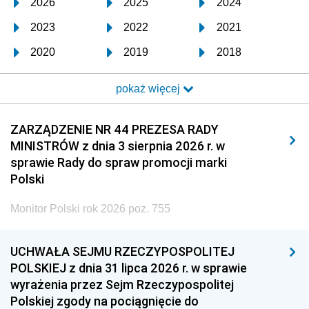
2026
2025
2024
2023
2022
2021
2020
2019
2018
2017
2016
2015
pokaż więcej
2014
2013
2012
2011
2010
2009
ZARZĄDZENIE NR 44 PREZESA RADY
MINISTRÓW z dnia 3 sierpnia 2026 r. w
2008
2007
2006
sprawie Rady do spraw promocji marki
2005
2004
2003
Polski
2002
2001
2000
Monitor Polski rok 2026 poz. 755
1999
1998
1997
UCHWAŁA SEJMU RZECZYPOSPOLITEJ
1996
1995
1994
POLSKIEJ z dnia 31 lipca 2026 r. w sprawie
1993
1992
1991
wyrażenia przez Sejm Rzeczypospolitej
Polskiej zgody na pociągnięcie do
1990
1989
1988