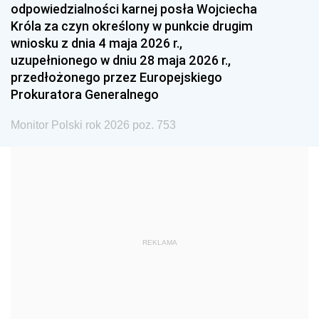
odpowiedzialności karnej posła Wojciecha
1987
1986
1985
Króla za czyn określony w punkcie drugim
wniosku z dnia 4 maja 2026 r.,
1984
1983
1982
uzupełnionego w dniu 28 maja 2026 r.,
1981
1980
1979
przedłożonego przez Europejskiego
Prokuratora Generalnego
1978
1977
1976
1975
1974
1973
Monitor Polski rok 2026 poz. 753
1972
1971
1970
1969
1968
1967
1966
1965
1964
1963
1962
1961
REKLAMA
1960
1959
1958
1957
1956
1955
1954
1953
1952