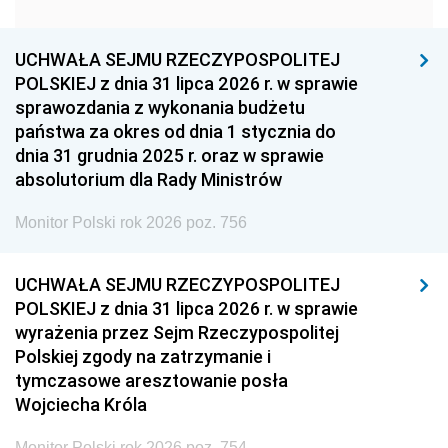
1951
1950
1949
1948
1947
1946
UCHWAŁA SEJMU RZECZYPOSPOLITEJ
1939
1938
1937
POLSKIEJ z dnia 31 lipca 2026 r. w sprawie
sprawozdania z wykonania budżetu
1936
1930
państwa za okres od dnia 1 stycznia do
dnia 31 grudnia 2025 r. oraz w sprawie
absolutorium dla Rady Ministrów
Monitor Polski rok 2026 poz. 756
UCHWAŁA SEJMU RZECZYPOSPOLITEJ
POLSKIEJ z dnia 31 lipca 2026 r. w sprawie
wyrażenia przez Sejm Rzeczypospolitej
Polskiej zgody na zatrzymanie i
tymczasowe aresztowanie posła
Wojciecha Króla
Monitor Polski rok 2026 poz. 754