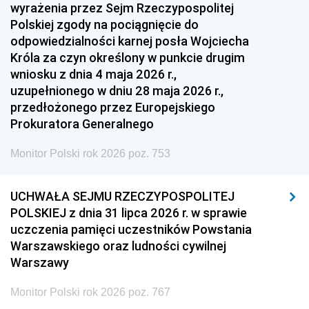
1951
1950
1949
wyrażenia przez Sejm Rzeczypospolitej
Polskiej zgody na pociągnięcie do
1948
1947
1946
odpowiedzialności karnej posła Wojciecha
1939
1938
1937
Króla za czyn określony w punkcie drugim
wniosku z dnia 4 maja 2026 r.,
1936
1930
uzupełnionego w dniu 28 maja 2026 r.,
przedłożonego przez Europejskiego
Prokuratora Generalnego
Monitor Polski rok 2026 poz. 753
UCHWAŁA SEJMU RZECZYPOSPOLITEJ
POLSKIEJ z dnia 31 lipca 2026 r. w sprawie
uczczenia pamięci uczestników Powstania
Warszawskiego oraz ludności cywilnej
Warszawy
Monitor Polski rok 2026 poz. 767