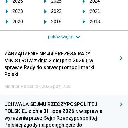
2026
2025
2024
2023
2022
2021
2020
2019
2018
2017
2016
2015
pokaż więcej
2014
2013
2012
2011
2010
2009
ZARZĄDZENIE NR 44 PREZESA RADY
MINISTRÓW z dnia 3 sierpnia 2026 r. w
2008
2007
2006
sprawie Rady do spraw promocji marki
2005
2004
2003
Polski
2002
2001
2000
Monitor Polski rok 2026 poz. 755
1999
1998
1997
UCHWAŁA SEJMU RZECZYPOSPOLITEJ
1996
1995
1994
POLSKIEJ z dnia 31 lipca 2026 r. w sprawie
1993
1992
1991
wyrażenia przez Sejm Rzeczypospolitej
Polskiej zgody na pociągnięcie do
1990
1989
1988