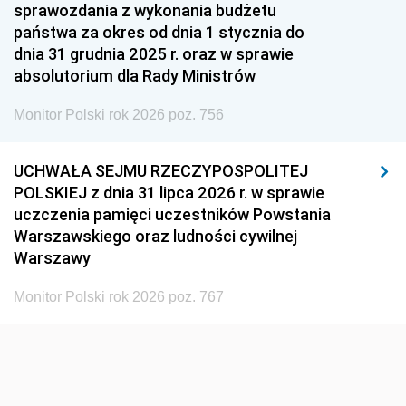
1951
1950
1949
sprawozdania z wykonania budżetu
państwa za okres od dnia 1 stycznia do
1948
1947
1946
dnia 31 grudnia 2025 r. oraz w sprawie
1939
1938
1937
absolutorium dla Rady Ministrów
1936
1930
Monitor Polski rok 2026 poz. 756
UCHWAŁA SEJMU RZECZYPOSPOLITEJ
POLSKIEJ z dnia 31 lipca 2026 r. w sprawie
uczczenia pamięci uczestników Powstania
Warszawskiego oraz ludności cywilnej
Warszawy
Monitor Polski rok 2026 poz. 767