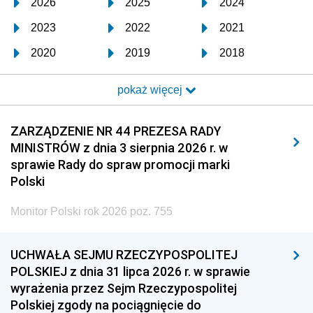
2026
2025
2024
2023
2022
2021
2020
2019
2018
2017
2016
2015
pokaż więcej
2014
2013
2012
2011
2010
2009
ZARZĄDZENIE NR 44 PREZESA RADY
MINISTRÓW z dnia 3 sierpnia 2026 r. w
2008
2007
2006
sprawie Rady do spraw promocji marki
2005
2004
2003
Polski
2002
2001
2000
Monitor Polski rok 2026 poz. 755
1999
1998
1997
UCHWAŁA SEJMU RZECZYPOSPOLITEJ
1996
1995
1994
POLSKIEJ z dnia 31 lipca 2026 r. w sprawie
1993
1992
1991
wyrażenia przez Sejm Rzeczypospolitej
Polskiej zgody na pociągnięcie do
1990
1989
1988