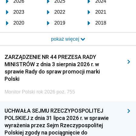
2026
2025
2024
2023
2022
2021
2020
2019
2018
2017
2016
2015
pokaż więcej
2014
2013
2012
2011
2010
2009
ZARZĄDZENIE NR 44 PREZESA RADY
MINISTRÓW z dnia 3 sierpnia 2026 r. w
2008
2007
2006
sprawie Rady do spraw promocji marki
2005
2004
2003
Polski
2002
2001
2000
Monitor Polski rok 2026 poz. 755
1999
1998
1997
UCHWAŁA SEJMU RZECZYPOSPOLITEJ
1996
1995
1994
POLSKIEJ z dnia 31 lipca 2026 r. w sprawie
1993
1992
1991
wyrażenia przez Sejm Rzeczypospolitej
Polskiej zgody na pociągnięcie do
1990
1989
1988