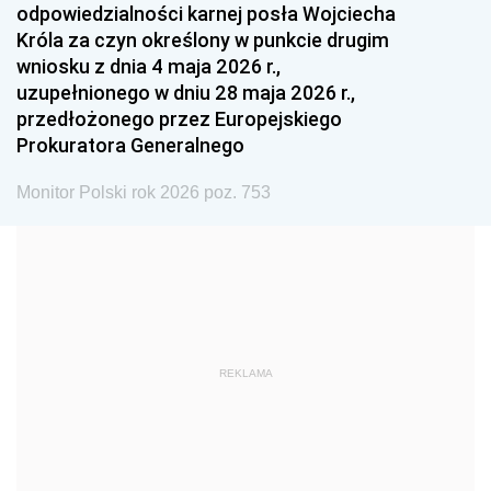
odpowiedzialności karnej posła Wojciecha
1987
1986
1985
Króla za czyn określony w punkcie drugim
wniosku z dnia 4 maja 2026 r.,
1984
1983
1982
uzupełnionego w dniu 28 maja 2026 r.,
1981
1980
1979
przedłożonego przez Europejskiego
Prokuratora Generalnego
1978
1977
1976
1975
1974
1973
Monitor Polski rok 2026 poz. 753
1972
1971
1970
1969
1968
1967
1966
1965
1964
1963
1962
1961
REKLAMA
1960
1959
1958
1957
1956
1955
1954
1953
1952