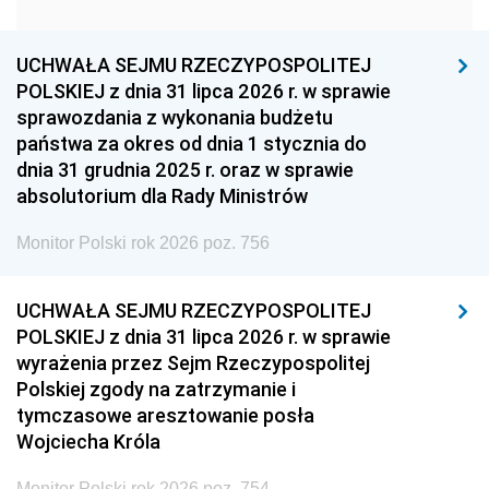
1951
1950
1949
1948
1947
1946
UCHWAŁA SEJMU RZECZYPOSPOLITEJ
1939
1938
1937
POLSKIEJ z dnia 31 lipca 2026 r. w sprawie
sprawozdania z wykonania budżetu
1936
1930
państwa za okres od dnia 1 stycznia do
dnia 31 grudnia 2025 r. oraz w sprawie
absolutorium dla Rady Ministrów
Monitor Polski rok 2026 poz. 756
UCHWAŁA SEJMU RZECZYPOSPOLITEJ
POLSKIEJ z dnia 31 lipca 2026 r. w sprawie
wyrażenia przez Sejm Rzeczypospolitej
Polskiej zgody na zatrzymanie i
tymczasowe aresztowanie posła
Wojciecha Króla
Monitor Polski rok 2026 poz. 754