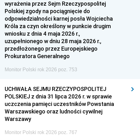
1951
1950
1949
wyrażenia przez Sejm Rzeczypospolitej
Polskiej zgody na pociągnięcie do
1948
1947
1946
odpowiedzialności karnej posła Wojciecha
1939
1938
1937
Króla za czyn określony w punkcie drugim
wniosku z dnia 4 maja 2026 r.,
1936
1930
uzupełnionego w dniu 28 maja 2026 r.,
przedłożonego przez Europejskiego
Prokuratora Generalnego
Monitor Polski rok 2026 poz. 753
UCHWAŁA SEJMU RZECZYPOSPOLITEJ
POLSKIEJ z dnia 31 lipca 2026 r. w sprawie
uczczenia pamięci uczestników Powstania
Warszawskiego oraz ludności cywilnej
Warszawy
Monitor Polski rok 2026 poz. 767