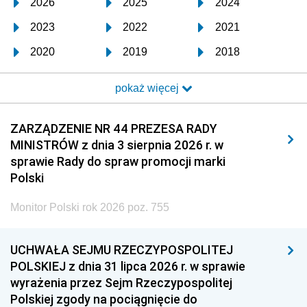
2026
2025
2024
2023
2022
2021
2020
2019
2018
2017
2016
2015
pokaż więcej
2014
2013
2012
2011
2010
2009
ZARZĄDZENIE NR 44 PREZESA RADY
MINISTRÓW z dnia 3 sierpnia 2026 r. w
2008
2007
2006
sprawie Rady do spraw promocji marki
2005
2004
2003
Polski
2002
2001
2000
Monitor Polski rok 2026 poz. 755
1999
1998
1997
UCHWAŁA SEJMU RZECZYPOSPOLITEJ
1996
1995
1994
POLSKIEJ z dnia 31 lipca 2026 r. w sprawie
1993
1992
1991
wyrażenia przez Sejm Rzeczypospolitej
Polskiej zgody na pociągnięcie do
1990
1989
1988