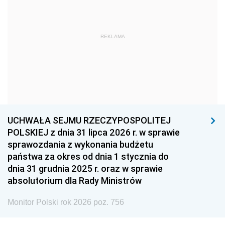
1966
1965
1964
1963
1962
1961
REKLAMA
1960
1959
1958
1957
1956
1955
1954
1953
1952
1951
1950
1949
1948
1947
1946
UCHWAŁA SEJMU RZECZYPOSPOLITEJ
1939
1938
1937
POLSKIEJ z dnia 31 lipca 2026 r. w sprawie
sprawozdania z wykonania budżetu
1936
1930
państwa za okres od dnia 1 stycznia do
dnia 31 grudnia 2025 r. oraz w sprawie
absolutorium dla Rady Ministrów
Monitor Polski rok 2026 poz. 756