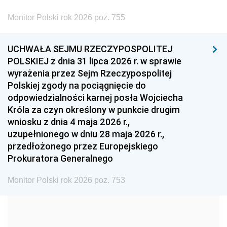
2002
2001
2000
Monitor Polski rok 2026 poz. 755
1999
1998
1997
UCHWAŁA SEJMU RZECZYPOSPOLITEJ
1996
1995
1994
POLSKIEJ z dnia 31 lipca 2026 r. w sprawie
1993
1992
1991
wyrażenia przez Sejm Rzeczypospolitej
Polskiej zgody na pociągnięcie do
1990
1989
1988
odpowiedzialności karnej posła Wojciecha
1987
1986
1985
Króla za czyn określony w punkcie drugim
wniosku z dnia 4 maja 2026 r.,
1984
1983
1982
uzupełnionego w dniu 28 maja 2026 r.,
1981
1980
1979
przedłożonego przez Europejskiego
Prokuratora Generalnego
1978
1977
1976
1975
1974
1973
Monitor Polski rok 2026 poz. 753
1972
1971
1970
1969
1968
1967