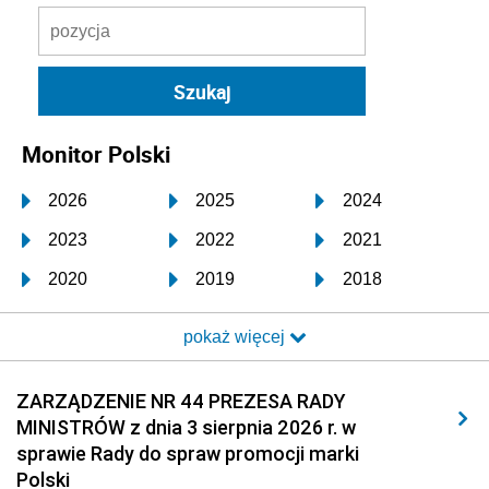
Monitor Polski
2026
2025
2024
2023
2022
2021
2020
2019
2018
2017
2016
2015
pokaż więcej
2014
2013
2012
2011
2010
2009
ZARZĄDZENIE NR 44 PREZESA RADY
MINISTRÓW z dnia 3 sierpnia 2026 r. w
2008
2007
2006
sprawie Rady do spraw promocji marki
2005
2004
2003
Polski