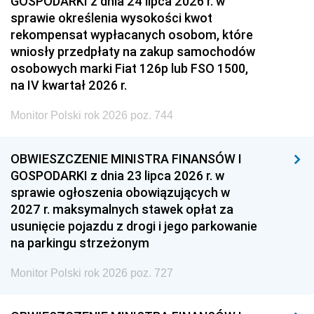
GOSPODARKI z dnia 24 lipca 2026 r. w
sprawie określenia wysokości kwot
rekompensat wypłacanych osobom, które
wniosły przedpłaty na zakup samochodów
osobowych marki Fiat 126p lub FSO 1500,
na IV kwartał 2026 r.
Monitor Polski rok 2026 poz. 744
OBWIESZCZENIE MINISTRA FINANSÓW I
GOSPODARKI z dnia 23 lipca 2026 r. w
sprawie ogłoszenia obowiązujących w
2027 r. maksymalnych stawek opłat za
usunięcie pojazdu z drogi i jego parkowanie
na parkingu strzeżonym
Monitor Polski rok 2026 poz. 727