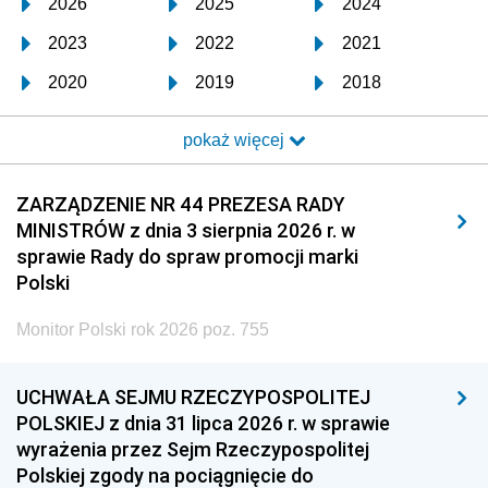
2026
2025
2024
2023
2022
2021
2020
2019
2018
2017
2016
2015
pokaż więcej
2014
2013
2012
2011
2010
2009
ZARZĄDZENIE NR 44 PREZESA RADY
MINISTRÓW z dnia 3 sierpnia 2026 r. w
2008
2007
2006
sprawie Rady do spraw promocji marki
2005
2004
2003
Polski
2002
2001
2000
Monitor Polski rok 2026 poz. 755
1999
1998
1997
UCHWAŁA SEJMU RZECZYPOSPOLITEJ
1996
1995
1994
POLSKIEJ z dnia 31 lipca 2026 r. w sprawie
1993
1992
1991
wyrażenia przez Sejm Rzeczypospolitej
Polskiej zgody na pociągnięcie do
1990
1989
1988