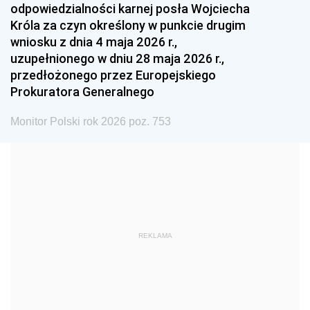
odpowiedzialności karnej posła Wojciecha
1987
1986
1985
Króla za czyn określony w punkcie drugim
wniosku z dnia 4 maja 2026 r.,
1984
1983
1982
uzupełnionego w dniu 28 maja 2026 r.,
1981
1980
1979
przedłożonego przez Europejskiego
Prokuratora Generalnego
1978
1977
1976
1975
1974
1973
Monitor Polski rok 2026 poz. 753
1972
1971
1970
1969
1968
1967
1966
1965
1964
1963
1962
1961
REKLAMA
1960
1959
1958
1957
1956
1955
1954
1953
1952