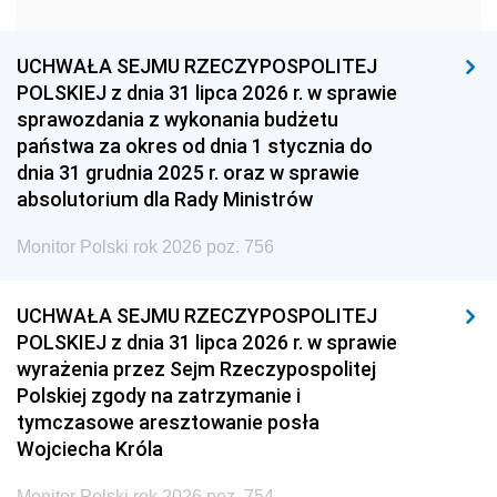
1951
1950
1949
1948
1947
1946
UCHWAŁA SEJMU RZECZYPOSPOLITEJ
1939
1938
1937
POLSKIEJ z dnia 31 lipca 2026 r. w sprawie
sprawozdania z wykonania budżetu
1936
1930
państwa za okres od dnia 1 stycznia do
dnia 31 grudnia 2025 r. oraz w sprawie
absolutorium dla Rady Ministrów
Monitor Polski rok 2026 poz. 756
UCHWAŁA SEJMU RZECZYPOSPOLITEJ
POLSKIEJ z dnia 31 lipca 2026 r. w sprawie
wyrażenia przez Sejm Rzeczypospolitej
Polskiej zgody na zatrzymanie i
tymczasowe aresztowanie posła
Wojciecha Króla
Monitor Polski rok 2026 poz. 754