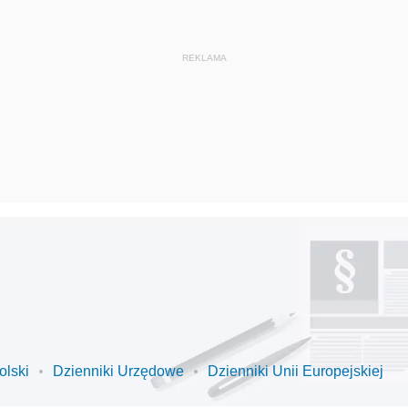
olski
Dzienniki Urzędowe
Dzienniki Unii Europejskiej