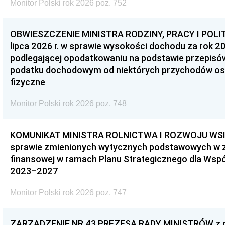
Monitor Polski rok 2026 poz. 752
OBWIESZCZENIE MINISTRA RODZINY, PRACY I POLIT
lipca 2026 r. w sprawie wysokości dochodu za rok 20
podlegającej opodatkowaniu na podstawie przepis
podatku dochodowym od niektórych przychodów os
fizyczne
Monitor Polski rok 2026 poz. 748
KOMUNIKAT MINISTRA ROLNICTWA I ROZWOJU WSI z d
sprawie zmienionych wytycznych podstawowych w 
finansowej w ramach Planu Strategicznego dla Wspóln
2023–2027
Monitor Polski rok 2026 poz. 747
ZARZĄDZENIE NR 43 PREZESA RADY MINISTRÓW z dni