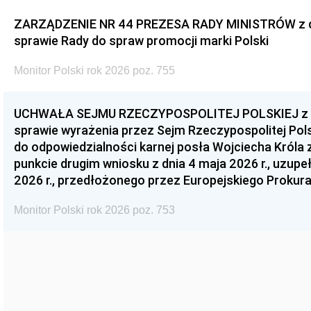
ZARZĄDZENIE NR 44 PREZESA RADY MINISTRÓW z dnia
sprawie Rady do spraw promocji marki Polski
Monitor Polski rok 2026 poz. 755
UCHWAŁA SEJMU RZECZYPOSPOLITEJ POLSKIEJ z dnia
sprawie wyrażenia przez Sejm Rzeczypospolitej Pols
do odpowiedzialności karnej posła Wojciecha Króla 
punkcie drugim wniosku z dnia 4 maja 2026 r., uzupe
2026 r., przedłożonego przez Europejskiego Prokur
Monitor Polski rok 2026 poz. 753