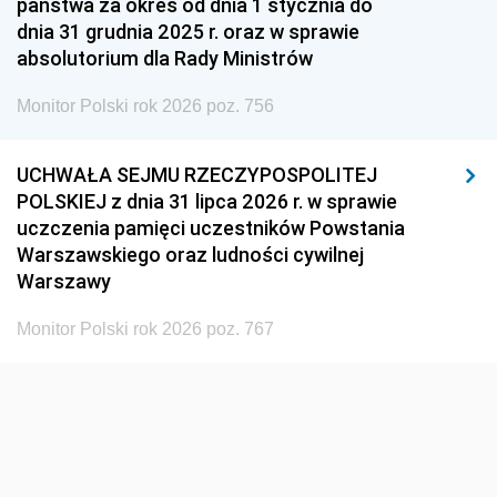
państwa za okres od dnia 1 stycznia do
1948
1947
1946
dnia 31 grudnia 2025 r. oraz w sprawie
1939
1938
1937
absolutorium dla Rady Ministrów
1936
1930
Monitor Polski rok 2026 poz. 756
UCHWAŁA SEJMU RZECZYPOSPOLITEJ
POLSKIEJ z dnia 31 lipca 2026 r. w sprawie
uczczenia pamięci uczestników Powstania
Warszawskiego oraz ludności cywilnej
Warszawy
Monitor Polski rok 2026 poz. 767