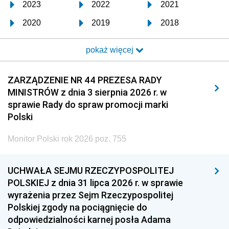
2023
2022
2021
2020
2019
2018
2017
2016
2015
pokaż więcej
2014
2013
2012
2011
2010
2009
ZARZĄDZENIE NR 44 PREZESA RADY
MINISTRÓW z dnia 3 sierpnia 2026 r. w
2008
2007
2006
sprawie Rady do spraw promocji marki
2005
2004
2003
Polski
2002
2001
2000
Monitor Polski rok 2026 poz. 755
1999
1998
1997
UCHWAŁA SEJMU RZECZYPOSPOLITEJ
1996
1995
1994
POLSKIEJ z dnia 31 lipca 2026 r. w sprawie
1993
1992
1991
wyrażenia przez Sejm Rzeczypospolitej
Polskiej zgody na pociągnięcie do
1990
1989
1988
odpowiedzialności karnej posła Adama
1987
1986
1985