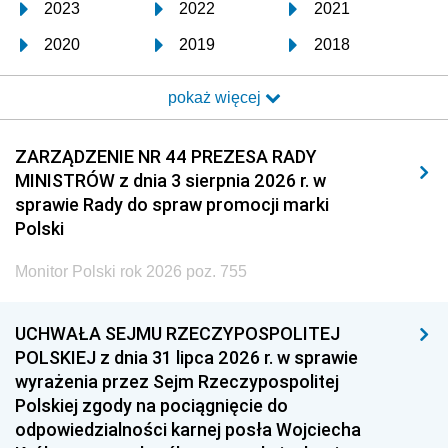
2023
2022
2021
2020
2019
2018
2017
2016
2015
pokaż więcej
2014
2013
2012
2011
2010
2009
ZARZĄDZENIE NR 44 PREZESA RADY
MINISTRÓW z dnia 3 sierpnia 2026 r. w
2008
2007
2006
sprawie Rady do spraw promocji marki
2005
2004
2003
Polski
2002
2001
2000
Monitor Polski rok 2026 poz. 755
1999
1998
1997
UCHWAŁA SEJMU RZECZYPOSPOLITEJ
1996
1995
1994
POLSKIEJ z dnia 31 lipca 2026 r. w sprawie
1993
1992
1991
wyrażenia przez Sejm Rzeczypospolitej
Polskiej zgody na pociągnięcie do
1990
1989
1988
odpowiedzialności karnej posła Wojciecha
1987
1986
1985