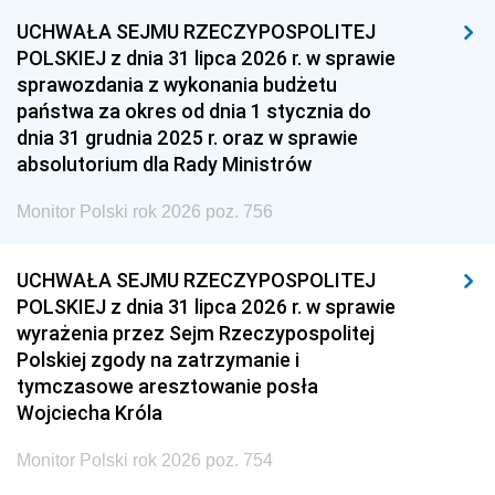
1948
1947
1946
UCHWAŁA SEJMU RZECZYPOSPOLITEJ
1939
1938
1937
POLSKIEJ z dnia 31 lipca 2026 r. w sprawie
sprawozdania z wykonania budżetu
1936
1930
państwa za okres od dnia 1 stycznia do
dnia 31 grudnia 2025 r. oraz w sprawie
absolutorium dla Rady Ministrów
Monitor Polski rok 2026 poz. 756
UCHWAŁA SEJMU RZECZYPOSPOLITEJ
POLSKIEJ z dnia 31 lipca 2026 r. w sprawie
wyrażenia przez Sejm Rzeczypospolitej
Polskiej zgody na zatrzymanie i
tymczasowe aresztowanie posła
Wojciecha Króla
Monitor Polski rok 2026 poz. 754