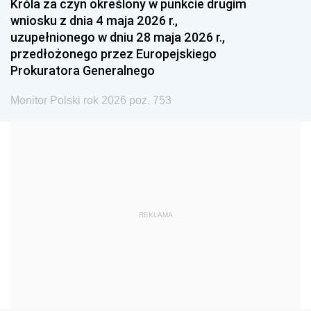
Króla za czyn określony w punkcie drugim
wniosku z dnia 4 maja 2026 r.,
1984
1983
1982
uzupełnionego w dniu 28 maja 2026 r.,
1981
1980
1979
przedłożonego przez Europejskiego
Prokuratora Generalnego
1978
1977
1976
1975
1974
1973
Monitor Polski rok 2026 poz. 753
1972
1971
1970
1969
1968
1967
1966
1965
1964
1963
1962
1961
REKLAMA
1960
1959
1958
1957
1956
1955
1954
1953
1952
1951
1950
1949