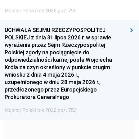
2002
2001
2000
Monitor Polski rok 2026 poz. 755
1999
1998
1997
UCHWAŁA SEJMU RZECZYPOSPOLITEJ
1996
1995
1994
POLSKIEJ z dnia 31 lipca 2026 r. w sprawie
1993
1992
1991
wyrażenia przez Sejm Rzeczypospolitej
Polskiej zgody na pociągnięcie do
1990
1989
1988
odpowiedzialności karnej posła Wojciecha
1987
1986
1985
Króla za czyn określony w punkcie drugim
wniosku z dnia 4 maja 2026 r.,
1984
1983
1982
uzupełnionego w dniu 28 maja 2026 r.,
1981
1980
1979
przedłożonego przez Europejskiego
Prokuratora Generalnego
1978
1977
1976
1975
1974
1973
Monitor Polski rok 2026 poz. 753
1972
1971
1970
1969
1968
1967