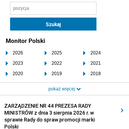
Monitor Polski
2026
2025
2024
2023
2022
2021
2020
2019
2018
2017
2016
2015
pokaż więcej
2014
2013
2012
2011
2010
2009
ZARZĄDZENIE NR 44 PREZESA RADY
MINISTRÓW z dnia 3 sierpnia 2026 r. w
2008
2007
2006
sprawie Rady do spraw promocji marki
2005
2004
2003
Polski