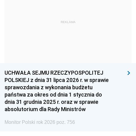
1966
1965
1964
1963
1962
1961
REKLAMA
1960
1959
1958
1957
1956
1955
1954
1953
1952
1951
1950
1949
1948
1947
1946
UCHWAŁA SEJMU RZECZYPOSPOLITEJ
1939
1938
1937
POLSKIEJ z dnia 31 lipca 2026 r. w sprawie
sprawozdania z wykonania budżetu
1936
1930
państwa za okres od dnia 1 stycznia do
dnia 31 grudnia 2025 r. oraz w sprawie
absolutorium dla Rady Ministrów
Monitor Polski rok 2026 poz. 756