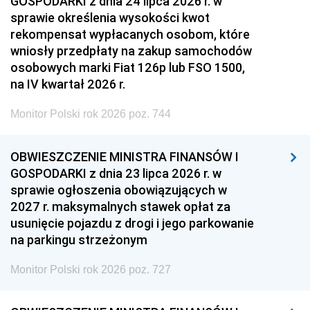
GOSPODARKI z dnia 24 lipca 2026 r. w
sprawie określenia wysokości kwot
rekompensat wypłacanych osobom, które
wniosły przedpłaty na zakup samochodów
osobowych marki Fiat 126p lub FSO 1500,
na IV kwartał 2026 r.
Monitor Polski rok 2026 poz. 744
OBWIESZCZENIE MINISTRA FINANSÓW I
GOSPODARKI z dnia 23 lipca 2026 r. w
sprawie ogłoszenia obowiązujących w
2027 r. maksymalnych stawek opłat za
usunięcie pojazdu z drogi i jego parkowanie
na parkingu strzeżonym
Monitor Polski rok 2026 poz. 727