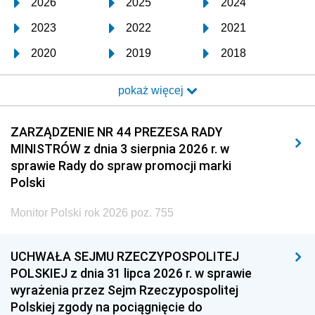
2026
2025
2024
2023
2022
2021
2020
2019
2018
2017
2016
2015
pokaż więcej
2014
2013
2012
2011
2010
2009
ZARZĄDZENIE NR 44 PREZESA RADY
MINISTRÓW z dnia 3 sierpnia 2026 r. w
2008
2007
2006
sprawie Rady do spraw promocji marki
2005
2004
2003
Polski
2002
2001
2000
Monitor Polski rok 2026 poz. 755
1999
1998
1997
UCHWAŁA SEJMU RZECZYPOSPOLITEJ
1996
1995
1994
POLSKIEJ z dnia 31 lipca 2026 r. w sprawie
1993
1992
1991
wyrażenia przez Sejm Rzeczypospolitej
Polskiej zgody na pociągnięcie do
1990
1989
1988