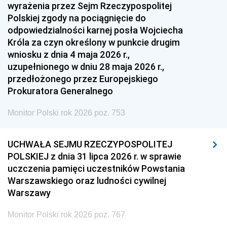
1951
1950
1949
wyrażenia przez Sejm Rzeczypospolitej
Polskiej zgody na pociągnięcie do
1948
1947
1946
odpowiedzialności karnej posła Wojciecha
1939
1938
1937
Króla za czyn określony w punkcie drugim
wniosku z dnia 4 maja 2026 r.,
1936
1930
uzupełnionego w dniu 28 maja 2026 r.,
przedłożonego przez Europejskiego
Prokuratora Generalnego
Monitor Polski rok 2026 poz. 753
UCHWAŁA SEJMU RZECZYPOSPOLITEJ
POLSKIEJ z dnia 31 lipca 2026 r. w sprawie
uczczenia pamięci uczestników Powstania
Warszawskiego oraz ludności cywilnej
Warszawy
Monitor Polski rok 2026 poz. 767