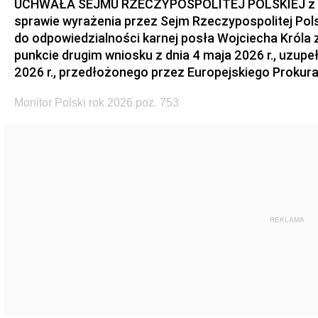
UCHWAŁA SEJMU RZECZYPOSPOLITEJ POLSKIEJ z dnia
sprawie wyrażenia przez Sejm Rzeczypospolitej Pols
do odpowiedzialności karnej posła Wojciecha Króla 
punkcie drugim wniosku z dnia 4 maja 2026 r., uzupe
2026 r., przedłożonego przez Europejskiego Prokur
Monitor Polski rok 2026 poz. 753
REKLAMA