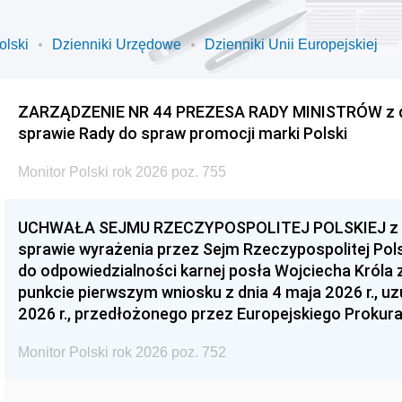
olski
Dzienniki Urzędowe
Dzienniki Unii Europejskiej
ZARZĄDZENIE NR 44 PREZESA RADY MINISTRÓW z dnia
sprawie Rady do spraw promocji marki Polski
Monitor Polski rok 2026 poz. 755
UCHWAŁA SEJMU RZECZYPOSPOLITEJ POLSKIEJ z dnia
sprawie wyrażenia przez Sejm Rzeczypospolitej Pols
do odpowiedzialności karnej posła Wojciecha Króla 
punkcie pierwszym wniosku z dnia 4 maja 2026 r., u
2026 r., przedłożonego przez Europejskiego Prokur
Monitor Polski rok 2026 poz. 752