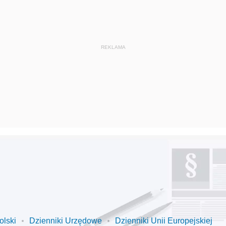
olski
Dzienniki Urzędowe
Dzienniki Unii Europejskiej