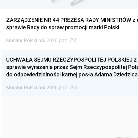
ZARZĄDZENIE NR 44 PREZESA RADY MINISTRÓW z dnia
sprawie Rady do spraw promocji marki Polski
Monitor Polski rok 2026 poz. 755
UCHWAŁA SEJMU RZECZYPOSPOLITEJ POLSKIEJ z dnia
sprawie wyrażenia przez Sejm Rzeczypospolitej Pols
do odpowiedzialności karnej posła Adama Dziedzica
Monitor Polski rok 2026 poz. 751