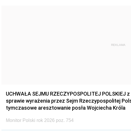
REKLAMA
UCHWAŁA SEJMU RZECZYPOSPOLITEJ POLSKIEJ z dnia
sprawie wyrażenia przez Sejm Rzeczypospolitej Pols
tymczasowe aresztowanie posła Wojciecha Króla
Monitor Polski rok 2026 poz. 754