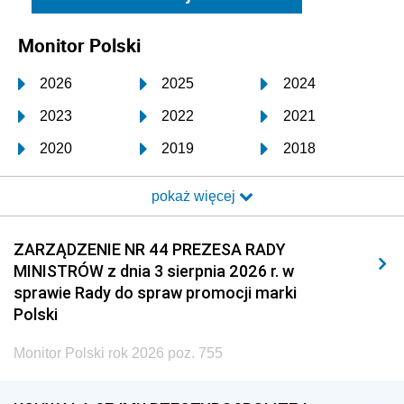
Monitor Polski
2026
2025
2024
2023
2022
2021
2020
2019
2018
2017
2016
2015
pokaż więcej
2014
2013
2012
2011
2010
2009
ZARZĄDZENIE NR 44 PREZESA RADY
MINISTRÓW z dnia 3 sierpnia 2026 r. w
2008
2007
2006
sprawie Rady do spraw promocji marki
2005
2004
2003
Polski
2002
2001
2000
Monitor Polski rok 2026 poz. 755
1999
1998
1997