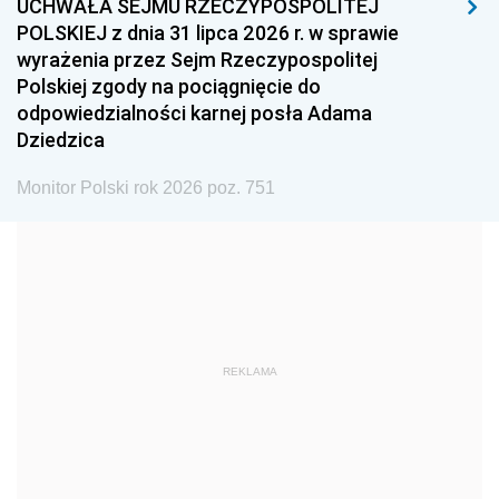
UCHWAŁA SEJMU RZECZYPOSPOLITEJ
1996
1995
1994
POLSKIEJ z dnia 31 lipca 2026 r. w sprawie
1993
1992
1991
wyrażenia przez Sejm Rzeczypospolitej
Polskiej zgody na pociągnięcie do
1990
1989
1988
odpowiedzialności karnej posła Adama
1987
1986
1985
Dziedzica
1984
1983
1982
Monitor Polski rok 2026 poz. 751
1981
1980
1979
1978
1977
1976
1975
1974
1973
1972
1971
1970
1969
1968
1967
REKLAMA
1966
1965
1964
1963
1962
1961
1960
1959
1958