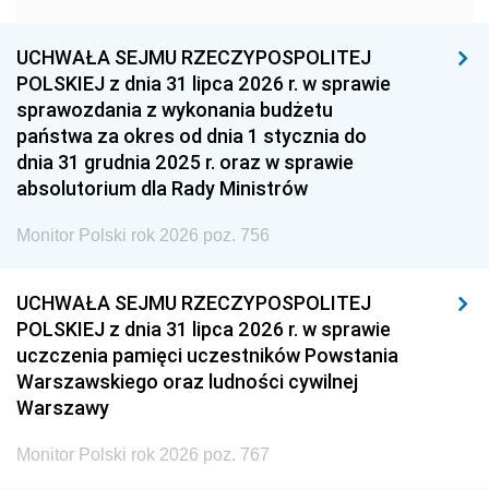
1957
1956
1955
UCHWAŁA SEJMU RZECZYPOSPOLITEJ
1954
1953
1952
POLSKIEJ z dnia 31 lipca 2026 r. w sprawie
1951
1950
1949
sprawozdania z wykonania budżetu
państwa za okres od dnia 1 stycznia do
1948
1947
1946
dnia 31 grudnia 2025 r. oraz w sprawie
1939
1938
1937
absolutorium dla Rady Ministrów
1936
1930
Monitor Polski rok 2026 poz. 756
UCHWAŁA SEJMU RZECZYPOSPOLITEJ
POLSKIEJ z dnia 31 lipca 2026 r. w sprawie
uczczenia pamięci uczestników Powstania
Warszawskiego oraz ludności cywilnej
Warszawy
Monitor Polski rok 2026 poz. 767