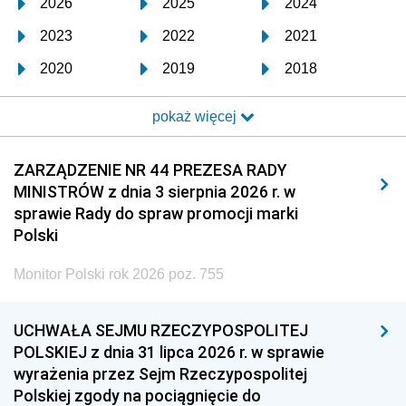
2026
2025
2024
2023
2022
2021
2020
2019
2018
2017
2016
2015
pokaż więcej
2014
2013
2012
2011
2010
2009
ZARZĄDZENIE NR 44 PREZESA RADY
MINISTRÓW z dnia 3 sierpnia 2026 r. w
2008
2007
2006
sprawie Rady do spraw promocji marki
2005
2004
2003
Polski
2002
2001
2000
Monitor Polski rok 2026 poz. 755
1999
1998
1997
UCHWAŁA SEJMU RZECZYPOSPOLITEJ
1996
1995
1994
POLSKIEJ z dnia 31 lipca 2026 r. w sprawie
1993
1992
1991
wyrażenia przez Sejm Rzeczypospolitej
Polskiej zgody na pociągnięcie do
1990
1989
1988