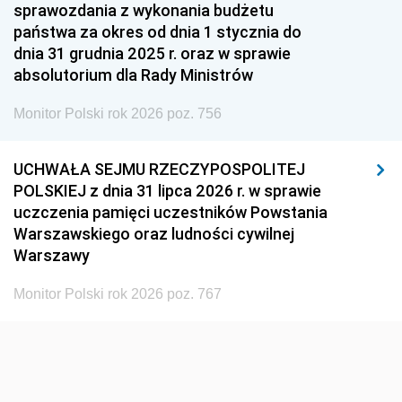
1951
1950
1949
sprawozdania z wykonania budżetu
państwa za okres od dnia 1 stycznia do
1948
1947
1946
dnia 31 grudnia 2025 r. oraz w sprawie
1939
1938
1937
absolutorium dla Rady Ministrów
1936
1930
Monitor Polski rok 2026 poz. 756
UCHWAŁA SEJMU RZECZYPOSPOLITEJ
POLSKIEJ z dnia 31 lipca 2026 r. w sprawie
uczczenia pamięci uczestników Powstania
Warszawskiego oraz ludności cywilnej
Warszawy
Monitor Polski rok 2026 poz. 767