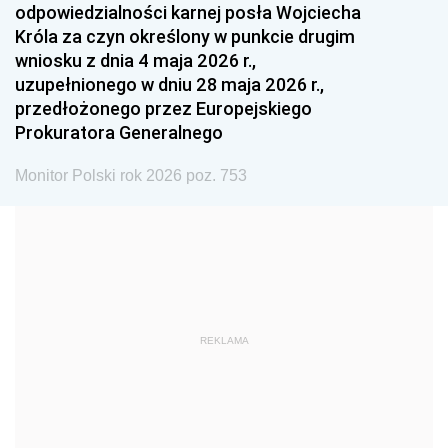
odpowiedzialności karnej posła Wojciecha
1987
1986
1985
Króla za czyn określony w punkcie drugim
wniosku z dnia 4 maja 2026 r.,
1984
1983
1982
uzupełnionego w dniu 28 maja 2026 r.,
1981
1980
1979
przedłożonego przez Europejskiego
Prokuratora Generalnego
1978
1977
1976
1975
1974
1973
Monitor Polski rok 2026 poz. 753
1972
1971
1970
1969
1968
1967
1966
1965
1964
1963
1962
1961
REKLAMA
1960
1959
1958
1957
1956
1955
1954
1953
1952