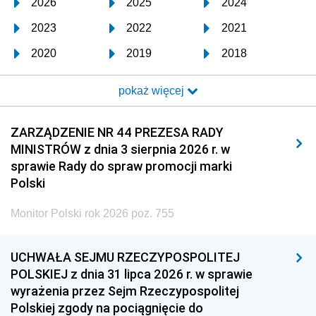
2026
2025
2024
2023
2022
2021
2020
2019
2018
2017
2016
2015
pokaż więcej
2014
2013
2012
2011
2010
2009
ZARZĄDZENIE NR 44 PREZESA RADY
MINISTRÓW z dnia 3 sierpnia 2026 r. w
2008
2007
2006
sprawie Rady do spraw promocji marki
2005
2004
2003
Polski
2002
2001
2000
Monitor Polski rok 2026 poz. 755
1999
1998
1997
UCHWAŁA SEJMU RZECZYPOSPOLITEJ
1996
1995
1994
POLSKIEJ z dnia 31 lipca 2026 r. w sprawie
1993
1992
1991
wyrażenia przez Sejm Rzeczypospolitej
Polskiej zgody na pociągnięcie do
1990
1989
1988