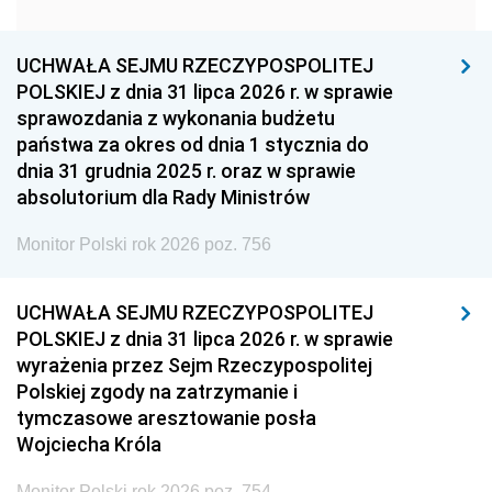
1951
1950
1949
1948
1947
1946
UCHWAŁA SEJMU RZECZYPOSPOLITEJ
1939
1938
1937
POLSKIEJ z dnia 31 lipca 2026 r. w sprawie
sprawozdania z wykonania budżetu
1936
1930
państwa za okres od dnia 1 stycznia do
dnia 31 grudnia 2025 r. oraz w sprawie
absolutorium dla Rady Ministrów
Monitor Polski rok 2026 poz. 756
UCHWAŁA SEJMU RZECZYPOSPOLITEJ
POLSKIEJ z dnia 31 lipca 2026 r. w sprawie
wyrażenia przez Sejm Rzeczypospolitej
Polskiej zgody na zatrzymanie i
tymczasowe aresztowanie posła
Wojciecha Króla
Monitor Polski rok 2026 poz. 754