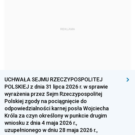
1975
1974
1973
1972
1971
1970
1969
1968
1967
REKLAMA
1966
1965
1964
1963
1962
1961
1960
1959
1958
1957
1956
1955
UCHWAŁA SEJMU RZECZYPOSPOLITEJ
1954
1953
1952
POLSKIEJ z dnia 31 lipca 2026 r. w sprawie
1951
1950
1949
wyrażenia przez Sejm Rzeczypospolitej
Polskiej zgody na pociągnięcie do
1948
1947
1946
odpowiedzialności karnej posła Wojciecha
1939
1938
1937
Króla za czyn określony w punkcie drugim
wniosku z dnia 4 maja 2026 r.,
1936
1930
uzupełnionego w dniu 28 maja 2026 r.,