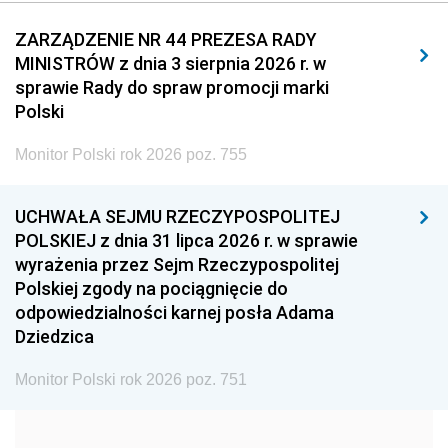
2011
2010
2009
ZARZĄDZENIE NR 44 PREZESA RADY
MINISTRÓW z dnia 3 sierpnia 2026 r. w
2008
2007
2006
sprawie Rady do spraw promocji marki
2005
2004
2003
Polski
2002
2001
2000
Monitor Polski rok 2026 poz. 755
1999
1998
1997
UCHWAŁA SEJMU RZECZYPOSPOLITEJ
1996
1995
1994
POLSKIEJ z dnia 31 lipca 2026 r. w sprawie
1993
1992
1991
wyrażenia przez Sejm Rzeczypospolitej
Polskiej zgody na pociągnięcie do
1990
1989
1988
odpowiedzialności karnej posła Adama
1987
1986
1985
Dziedzica
1984
1983
1982
Monitor Polski rok 2026 poz. 751
1981
1980
1979
1978
1977
1976