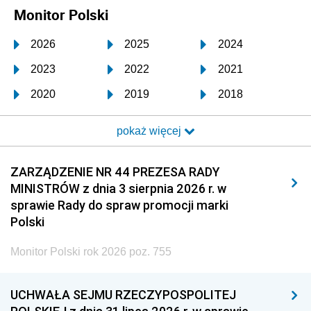
Monitor Polski
2026
2025
2024
2023
2022
2021
2020
2019
2018
2017
2016
2015
pokaż więcej
2014
2013
2012
2011
2010
2009
ZARZĄDZENIE NR 44 PREZESA RADY
MINISTRÓW z dnia 3 sierpnia 2026 r. w
2008
2007
2006
sprawie Rady do spraw promocji marki
2005
2004
2003
Polski
2002
2001
2000
Monitor Polski rok 2026 poz. 755
1999
1998
1997
UCHWAŁA SEJMU RZECZYPOSPOLITEJ
1996
1995
1994