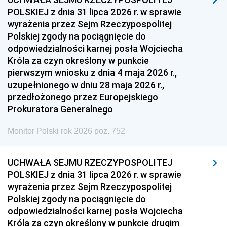
POLSKIEJ z dnia 31 lipca 2026 r. w sprawie
1954
1953
1952
wyrażenia przez Sejm Rzeczypospolitej
1951
1950
1949
Polskiej zgody na pociągnięcie do
odpowiedzialności karnej posła Wojciecha
1948
1947
1946
Króla za czyn określony w punkcie
1939
1938
1937
pierwszym wniosku z dnia 4 maja 2026 r.,
uzupełnionego w dniu 28 maja 2026 r.,
1936
1930
przedłożonego przez Europejskiego
Prokuratora Generalnego
Monitor Polski rok 2026 poz. 752
UCHWAŁA SEJMU RZECZYPOSPOLITEJ
POLSKIEJ z dnia 31 lipca 2026 r. w sprawie
wyrażenia przez Sejm Rzeczypospolitej
Polskiej zgody na pociągnięcie do
odpowiedzialności karnej posła Wojciecha
Króla za czyn określony w punkcie drugim