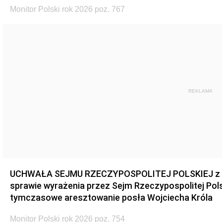
Monitor Polski rok 2026 poz. 767
REKLAMA
UCHWAŁA SEJMU RZECZYPOSPOLITEJ POLSKIEJ z dnia
sprawie wyrażenia przez Sejm Rzeczypospolitej Pols
tymczasowe aresztowanie posła Wojciecha Króla
Monitor Polski rok 2026 poz. 754