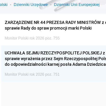
olski
Dzienniki Urzędowe
Dzienniki Unii Europejskiej
ZARZĄDZENIE NR 44 PREZESA RADY MINISTRÓW z dnia
sprawie Rady do spraw promocji marki Polski
Monitor Polski rok 2026 poz. 755
UCHWAŁA SEJMU RZECZYPOSPOLITEJ POLSKIEJ z dnia
sprawie wyrażenia przez Sejm Rzeczypospolitej Pols
do odpowiedzialności karnej posła Adama Dziedzica
Monitor Polski rok 2026 poz. 751