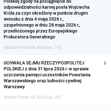
Polskiej zgody na pociągnięcie do
1948
1947
1946
odpowiedzialności karnej posła Wojciecha
1939
1938
1937
Króla za czyn określony w punkcie drugim
wniosku z dnia 4 maja 2026 r.,
1936
1930
uzupełnionego w dniu 28 maja 2026 r.,
przedłożonego przez Europejskiego
Prokuratora Generalnego
Monitor Polski rok 2026 poz. 753
UCHWAŁA SEJMU RZECZYPOSPOLITEJ
POLSKIEJ z dnia 31 lipca 2026 r. w sprawie
uczczenia pamięci uczestników Powstania
Warszawskiego oraz ludności cywilnej
Warszawy
Monitor Polski rok 2026 poz. 767