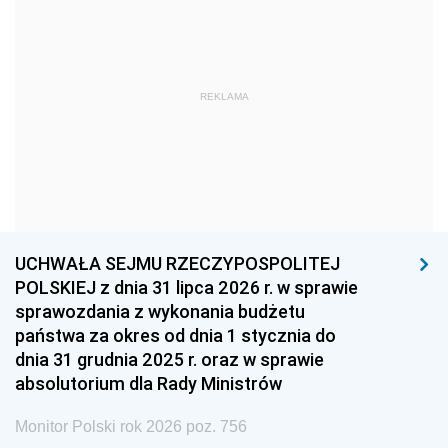
1975
1974
1973
1972
1971
1970
1969
1968
1967
REKLAMA
1966
1965
1964
1963
1962
1961
1960
1959
1958
1957
1956
1955
UCHWAŁA SEJMU RZECZYPOSPOLITEJ
1954
1953
1952
POLSKIEJ z dnia 31 lipca 2026 r. w sprawie
1951
1950
1949
sprawozdania z wykonania budżetu
państwa za okres od dnia 1 stycznia do
1948
1947
1946
dnia 31 grudnia 2025 r. oraz w sprawie
1939
1938
1937
absolutorium dla Rady Ministrów
1936
1930
Monitor Polski rok 2026 poz. 756