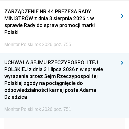
2011
2010
2009
ZARZĄDZENIE NR 44 PREZESA RADY
MINISTRÓW z dnia 3 sierpnia 2026 r. w
2008
2007
2006
sprawie Rady do spraw promocji marki
2005
2004
2003
Polski
2002
2001
2000
Monitor Polski rok 2026 poz. 755
1999
1998
1997
UCHWAŁA SEJMU RZECZYPOSPOLITEJ
1996
1995
1994
POLSKIEJ z dnia 31 lipca 2026 r. w sprawie
1993
1992
1991
wyrażenia przez Sejm Rzeczypospolitej
Polskiej zgody na pociągnięcie do
1990
1989
1988
odpowiedzialności karnej posła Adama
1987
1986
1985
Dziedzica
1984
1983
1982
Monitor Polski rok 2026 poz. 751
1981
1980
1979
1978
1977
1976