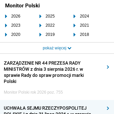
Monitor Polski
2026
2025
2024
2023
2022
2021
2020
2019
2018
2017
2016
2015
pokaż więcej
2014
2013
2012
2011
2010
2009
ZARZĄDZENIE NR 44 PREZESA RADY
MINISTRÓW z dnia 3 sierpnia 2026 r. w
2008
2007
2006
sprawie Rady do spraw promocji marki
2005
2004
2003
Polski
2002
2001
2000
Monitor Polski rok 2026 poz. 755
1999
1998
1997
UCHWAŁA SEJMU RZECZYPOSPOLITEJ
1996
1995
1994