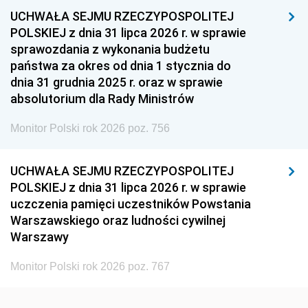
UCHWAŁA SEJMU RZECZYPOSPOLITEJ
1954
1953
1952
POLSKIEJ z dnia 31 lipca 2026 r. w sprawie
1951
1950
1949
sprawozdania z wykonania budżetu
państwa za okres od dnia 1 stycznia do
1948
1947
1946
dnia 31 grudnia 2025 r. oraz w sprawie
1939
1938
1937
absolutorium dla Rady Ministrów
1936
1930
Monitor Polski rok 2026 poz. 756
UCHWAŁA SEJMU RZECZYPOSPOLITEJ
POLSKIEJ z dnia 31 lipca 2026 r. w sprawie
uczczenia pamięci uczestników Powstania
Warszawskiego oraz ludności cywilnej
Warszawy
Monitor Polski rok 2026 poz. 767