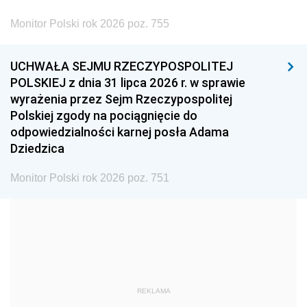
2002
2001
2000
Monitor Polski rok 2026 poz. 755
1999
1998
1997
UCHWAŁA SEJMU RZECZYPOSPOLITEJ
1996
1995
1994
POLSKIEJ z dnia 31 lipca 2026 r. w sprawie
1993
1992
1991
wyrażenia przez Sejm Rzeczypospolitej
Polskiej zgody na pociągnięcie do
1990
1989
1988
odpowiedzialności karnej posła Adama
1987
1986
1985
Dziedzica
1984
1983
1982
Monitor Polski rok 2026 poz. 751
1981
1980
1979
1978
1977
1976
1975
1974
1973
1972
1971
1970
1969
1968
1967
REKLAMA