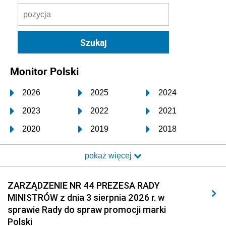
Monitor Polski
2026
2025
2024
2023
2022
2021
2020
2019
2018
2017
2016
2015
pokaż więcej
2014
2013
2012
2011
2010
2009
ZARZĄDZENIE NR 44 PREZESA RADY
MINISTRÓW z dnia 3 sierpnia 2026 r. w
2008
2007
2006
sprawie Rady do spraw promocji marki
2005
2004
2003
Polski