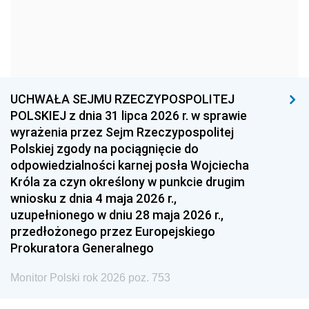
1966
1965
1964
1963
1962
1961
1960
1959
1958
1957
1956
1955
UCHWAŁA SEJMU RZECZYPOSPOLITEJ
1954
1953
1952
POLSKIEJ z dnia 31 lipca 2026 r. w sprawie
1951
1950
1949
wyrażenia przez Sejm Rzeczypospolitej
Polskiej zgody na pociągnięcie do
1948
1947
1946
odpowiedzialności karnej posła Wojciecha
1939
1938
1937
Króla za czyn określony w punkcie drugim
wniosku z dnia 4 maja 2026 r.,
1936
1930
uzupełnionego w dniu 28 maja 2026 r.,
przedłożonego przez Europejskiego
Prokuratora Generalnego
Monitor Polski rok 2026 poz. 753