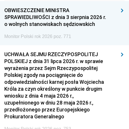
1960
1959
1958
OBWIESZCZENIE MINISTRA
1957
1956
1955
SPRAWIEDLIWOŚCI z dnia 3 sierpnia 2026 r.
o wolnych stanowiskach sędziowskich
1954
1953
1952
Monitor Polski rok 2026 poz. 771
1951
1950
1949
1948
1947
1946
UCHWAŁA SEJMU RZECZYPOSPOLITEJ
1939
1938
1937
POLSKIEJ z dnia 31 lipca 2026 r. w sprawie
wyrażenia przez Sejm Rzeczypospolitej
1936
1930
Polskiej zgody na pociągnięcie do
odpowiedzialności karnej posła Wojciecha
Króla za czyn określony w punkcie drugim
wniosku z dnia 4 maja 2026 r.,
uzupełnionego w dniu 28 maja 2026 r.,
przedłożonego przez Europejskiego
Prokuratora Generalnego
Monitor Polski rok 2026 poz. 753