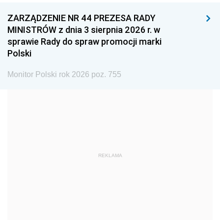
ZARZĄDZENIE NR 44 PREZESA RADY
1996
1995
1994
MINISTRÓW z dnia 3 sierpnia 2026 r. w
1993
1992
1991
sprawie Rady do spraw promocji marki
Polski
1990
1989
1988
1987
1986
1985
Monitor Polski rok 2026 poz. 755
1984
1983
1982
1981
1980
1979
1978
1977
1976
1975
1974
1973
REKLAMA
1972
1971
1970
1969
1968
1967
1966
1965
1964
1963
1962
1961