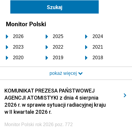
Monitor Polski
2026
2025
2024
2023
2022
2021
2020
2019
2018
2017
2016
2015
pokaż więcej
2014
2013
2012
2011
2010
2009
KOMUNIKAT PREZESA PAŃSTWOWEJ
AGENCJI ATOMISTYKI z dnia 4 sierpnia
2008
2007
2006
2026 r. w sprawie sytuacji radiacyjnej kraju
2005
2004
2003
w II kwartale 2026 r.
2002
2001
2000
Monitor Polski rok 2026 poz. 772
1999
1998
1997