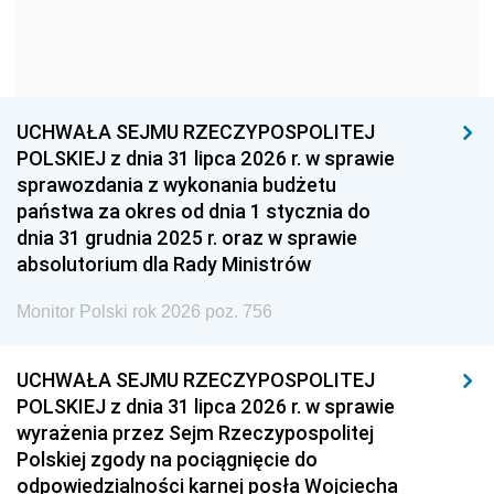
1954
1953
1952
1951
1950
1949
1948
1947
1946
UCHWAŁA SEJMU RZECZYPOSPOLITEJ
1939
1938
1937
POLSKIEJ z dnia 31 lipca 2026 r. w sprawie
sprawozdania z wykonania budżetu
1936
1930
państwa za okres od dnia 1 stycznia do
dnia 31 grudnia 2025 r. oraz w sprawie
absolutorium dla Rady Ministrów
Monitor Polski rok 2026 poz. 756
UCHWAŁA SEJMU RZECZYPOSPOLITEJ
POLSKIEJ z dnia 31 lipca 2026 r. w sprawie
wyrażenia przez Sejm Rzeczypospolitej
Polskiej zgody na pociągnięcie do
odpowiedzialności karnej posła Wojciecha