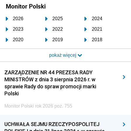
Monitor Polski
2026
2025
2024
2023
2022
2021
2020
2019
2018
2017
2016
2015
pokaż więcej
2014
2013
2012
2011
2010
2009
ZARZĄDZENIE NR 44 PREZESA RADY
MINISTRÓW z dnia 3 sierpnia 2026 r. w
2008
2007
2006
sprawie Rady do spraw promocji marki
2005
2004
2003
Polski
2002
2001
2000
Monitor Polski rok 2026 poz. 755
1999
1998
1997
UCHWAŁA SEJMU RZECZYPOSPOLITEJ
1996
1995
1994