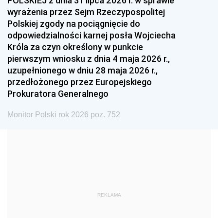
POLSKIEJ z dnia 31 lipca 2026 r. w sprawie
1993
1992
1991
wyrażenia przez Sejm Rzeczypospolitej
Polskiej zgody na pociągnięcie do
1990
1989
1988
odpowiedzialności karnej posła Wojciecha
1987
1986
1985
Króla za czyn określony w punkcie
pierwszym wniosku z dnia 4 maja 2026 r.,
1984
1983
1982
uzupełnionego w dniu 28 maja 2026 r.,
1981
1980
1979
przedłożonego przez Europejskiego
Prokuratora Generalnego
1978
1977
1976
1975
1974
1973
Monitor Polski rok 2026 poz. 752
1972
1971
1970
1969
1968
1967
1966
1965
1964
1963
1962
1961
REKLAMA
1960
1959
1958
1957
1956
1955