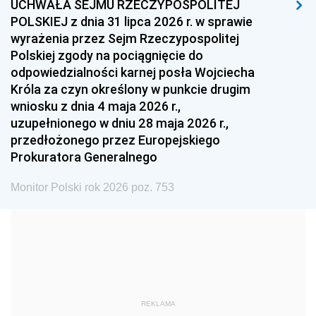
UCHWAŁA SEJMU RZECZYPOSPOLITEJ
1996
1995
1994
POLSKIEJ z dnia 31 lipca 2026 r. w sprawie
1993
1992
1991
wyrażenia przez Sejm Rzeczypospolitej
Polskiej zgody na pociągnięcie do
1990
1989
1988
odpowiedzialności karnej posła Wojciecha
1987
1986
1985
Króla za czyn określony w punkcie drugim
wniosku z dnia 4 maja 2026 r.,
1984
1983
1982
uzupełnionego w dniu 28 maja 2026 r.,
1981
1980
1979
przedłożonego przez Europejskiego
Prokuratora Generalnego
1978
1977
1976
1975
1974
1973
Monitor Polski rok 2026 poz. 753
1972
1971
1970
1969
1968
1967
1966
1965
1964
1963
1962
1961
REKLAMA
1960
1959
1958