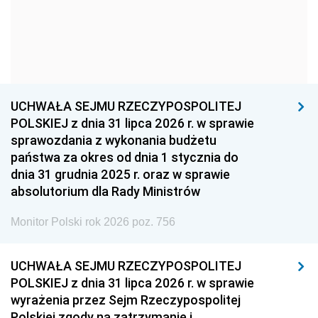
1957
1956
1955
1954
1953
1952
1951
1950
1949
1948
1947
1946
UCHWAŁA SEJMU RZECZYPOSPOLITEJ
1939
1938
1937
POLSKIEJ z dnia 31 lipca 2026 r. w sprawie
sprawozdania z wykonania budżetu
1936
1930
państwa za okres od dnia 1 stycznia do
dnia 31 grudnia 2025 r. oraz w sprawie
absolutorium dla Rady Ministrów
Monitor Polski rok 2026 poz. 756
UCHWAŁA SEJMU RZECZYPOSPOLITEJ
POLSKIEJ z dnia 31 lipca 2026 r. w sprawie
wyrażenia przez Sejm Rzeczypospolitej
Polskiej zgody na zatrzymanie i