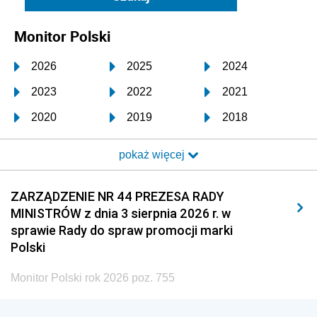
Monitor Polski
2026
2025
2024
2023
2022
2021
2020
2019
2018
2017
2016
2015
pokaż więcej
2014
2013
2012
2011
2010
2009
ZARZĄDZENIE NR 44 PREZESA RADY
MINISTRÓW z dnia 3 sierpnia 2026 r. w
2008
2007
2006
sprawie Rady do spraw promocji marki
2005
2004
2003
Polski
2002
2001
2000
Monitor Polski rok 2026 poz. 755
1999
1998
1997